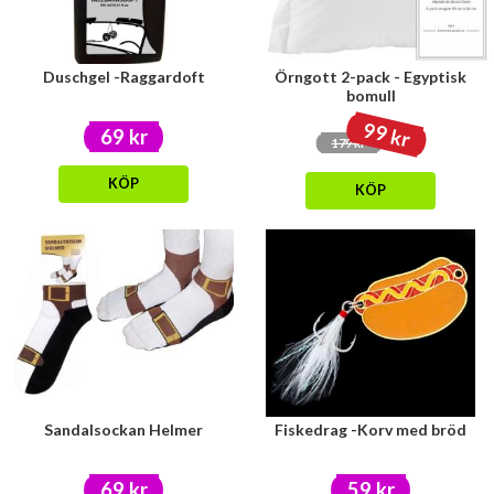
Duschgel -Raggardoft
Örngott 2-pack - Egyptisk
bomull
99 kr
69 kr
179 kr
KÖP
KÖP
Sandalsockan Helmer
Fiskedrag -Korv med bröd
69 kr
59 kr