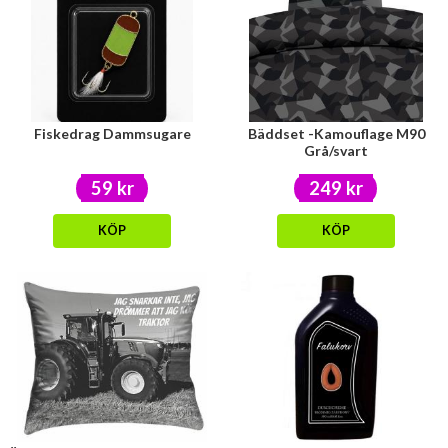
Fiskedrag Dammsugare
Bäddset -Kamouflage M90
Grå/svart
59 kr
249 kr
KÖP
KÖP