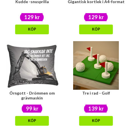
Kudde -snusprilla
Gigantisk kortlek i A4-format
129 kr
129 kr
KÖP
KÖP
Örngott - Drömmen om
Tre i rad - Golf
grävmaskin
99 kr
139 kr
KÖP
KÖP