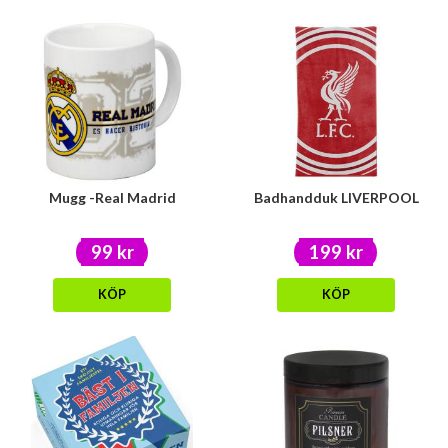
Mugg -Real Madrid
Badhandduk LIVERPOOL
99 kr
199 kr
KÖP
KÖP