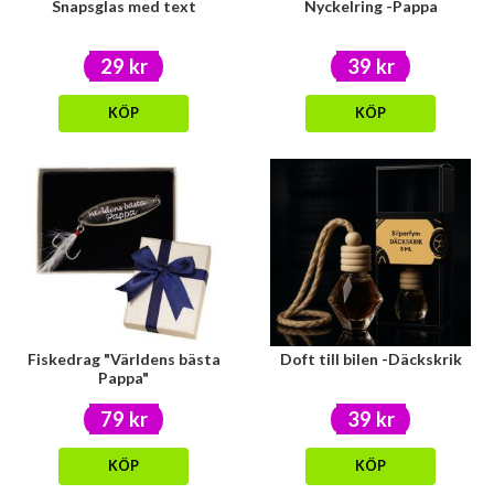
Snapsglas med text
Nyckelring -Pappa
29 kr
39 kr
KÖP
KÖP
Fiskedrag "Världens bästa
Doft till bilen -Däckskrik
Pappa"
79 kr
39 kr
KÖP
KÖP