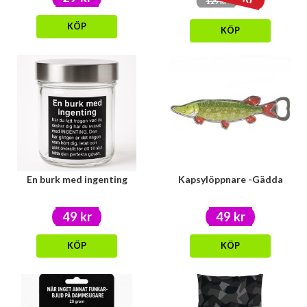
129 kr
KÖP
KÖP
En burk med ingenting
Kapsylöppnare -Gädda
49 kr
49 kr
KÖP
KÖP