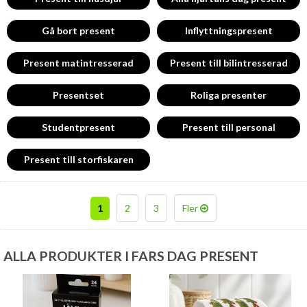
kan köpas här. Alla med snabba leveranser och en billig frakt!
Gå bort present
Inflyttningspresent
Present matintresserad
Present till bilintresserad
Presentset
Roliga presenter
Studentpresent
Present till personal
Present till storfiskaren
1
2
3
Fler
ALLA PRODUKTER I FARS DAG PRESENT