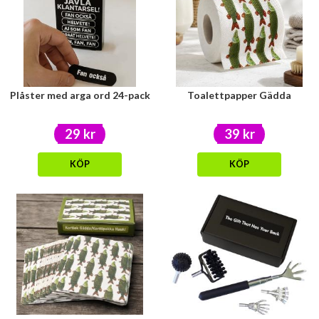
Plåster med arga ord 24-pack
Toalettpapper Gädda
29 kr
39 kr
KÖP
KÖP