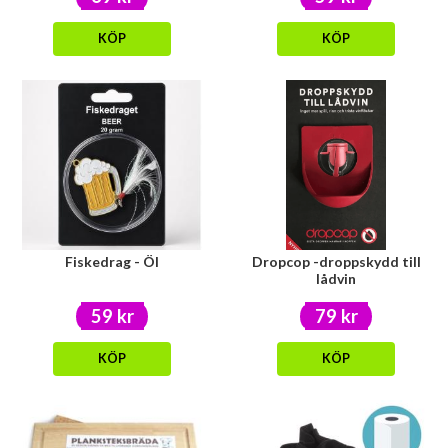
KÖP
KÖP
Fiskedrag - Öl
Dropcop -droppskydd till
lådvin
59 kr
79 kr
KÖP
KÖP