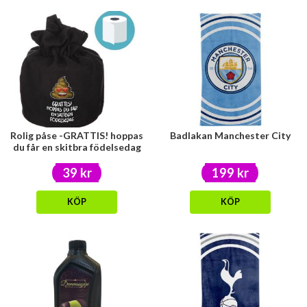
Rolig påse -GRATTIS! hoppas
Badlakan Manchester City
du får en skitbra födelsedag
39 kr
199 kr
KÖP
KÖP