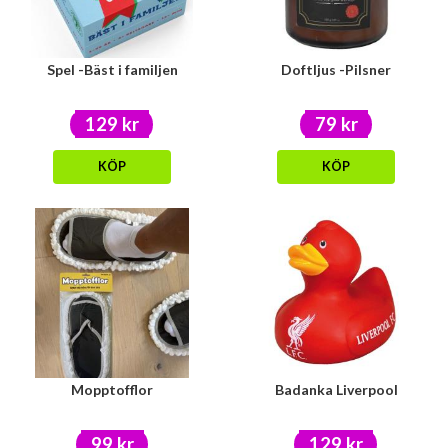
Spel -Bäst i familjen
Doftljus -Pilsner
129 kr
79 kr
KÖP
KÖP
Mopptofflor
Badanka Liverpool
99 kr
129 kr