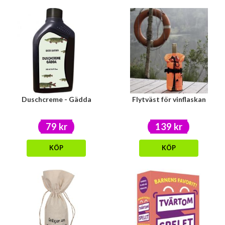
Duschcreme - Gädda
Flytväst för vinflaskan
79 kr
139 kr
KÖP
KÖP