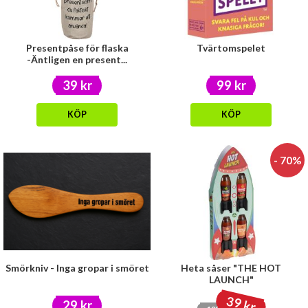
Presentpåse för flaska
Tvärtomspelet
-Äntligen en present...
39 kr
99 kr
KÖP
KÖP
- 70%
Smörkniv - Inga gropar i smöret
Heta såser "THE HOT
LAUNCH"
39 kr
29 kr