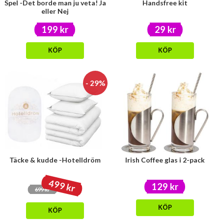
Spel -Det borde man ju veta! Ja
Handsfree kit
eller Nej
199 kr
29 kr
KÖP
KÖP
- 29%
Täcke & kudde -Hotelldröm
Irish Coffee glas i 2-pack
499 kr
129 kr
699 kr
KÖP
KÖP