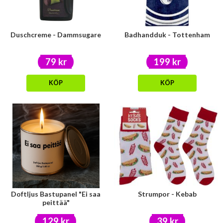
Duschcreme - Dammsugare
Badhandduk - Tottenham
79 kr
199 kr
KÖP
KÖP
Doftljus Bastupanel "Ei saa
Strumpor - Kebab
peittää"
129 kr
39 kr