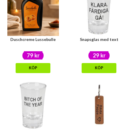
Duschcreme Lussebulle
Snapsglas med text
79 kr
29 kr
KÖP
KÖP