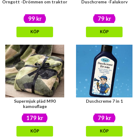
Örngott -Drömmen om traktor
Duschcreme -Falukorv
99 kr
79 kr
KÖP
KÖP
Supermjuk pläd M90
Duschcreme 7 in 1
kamouflage
179 kr
79 kr
KÖP
KÖP