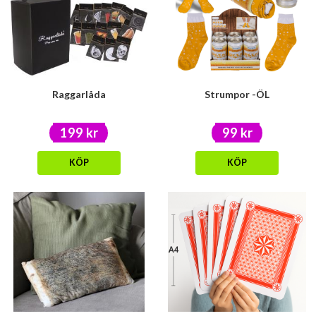
Raggarlåda
Strumpor -ÖL
199 kr
99 kr
KÖP
KÖP