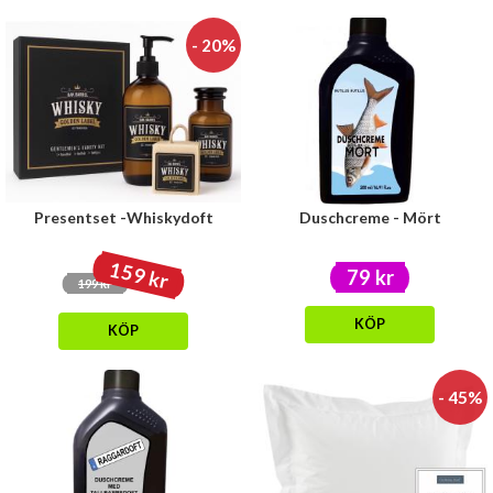
- 20%
Presentset -Whiskydoft
Duschcreme - Mört
159 kr
79 kr
199 kr
KÖP
KÖP
- 45%