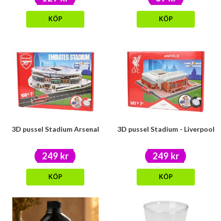
KÖP
KÖP
3D pussel Stadium Arsenal
3D pussel Stadium - Liverpool
249 kr
249 kr
KÖP
KÖP