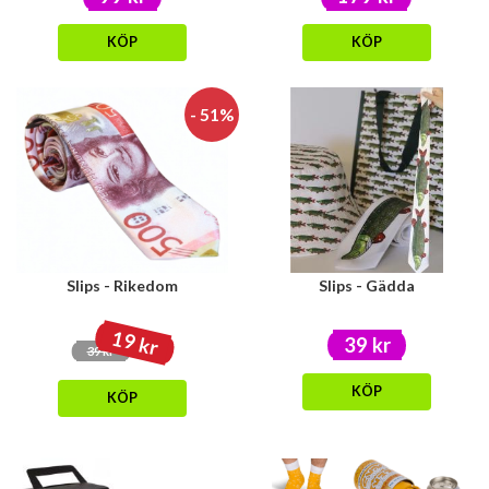
KÖP
KÖP
- 51%
Slips - Rikedom
Slips - Gädda
19 kr
39 kr
39 kr
KÖP
KÖP