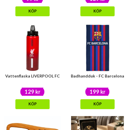
KÖP
KÖP
Vattenflaska LIVERPOOL FC
Badhandduk - FC Barcelona
129 kr
199 kr
KÖP
KÖP