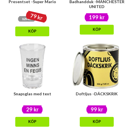
Presentset -Super Mario
Badhandduk -MANCHESTER
UNITED
79 kr
199 kr
129 kr
KÖP
KÖP
Snapsglas med text
Doftljus -DÄCKSKRIK
29 kr
99 kr
KÖP
KÖP