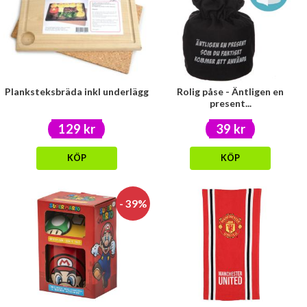
Planksteksbräda inkl underlägg
Rolig påse - Äntligen en
present...
129 kr
39 kr
KÖP
KÖP
- 39%