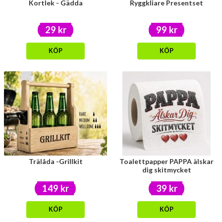
Kortlek - Gädda
Ryggkliare Presentset
29 kr
99 kr
KÖP
KÖP
Trälåda -Grillkit
Toalettpapper PAPPA älskar
dig skitmycket
149 kr
39 kr
KÖP
KÖP