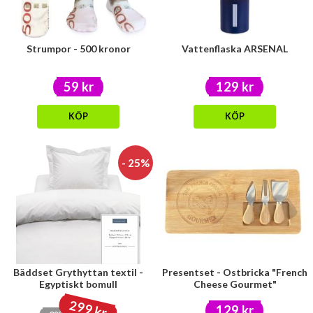
Strumpor - 500 kronor
Vattenflaska ARSENAL
59 kr
129 kr
KÖP
KÖP
- 25%
Bäddset Grythyttan textil -
Presentset - Ostbricka "French
Egyptiskt bomull
Cheese Gourmet"
299 kr
129 kr