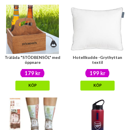
Trälåda "STÖDBENSÖL" med
Hotellkudde -Grythyttan
öppnare
textil
179 kr
199 kr
KÖP
KÖP