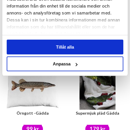
information från din enhet till de sociala medier och
annons- och analysföretag som vi samarbetar med.
Dessa kan i sin tur kombinera informationen med annan
Fiskehatt - Gädda
Emaljmugg Fiskar
information som du har tillhandahållit eller som de har
samlat in när du har använt deras tjänster.
59 kr
79 kr
Tillåt alla
KÖP
KÖP
Anpassa
Örngott -Gädda
Supermjuk pläd Gädda
99 kr
179 kr