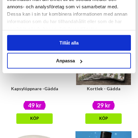
39 kr
59 kr
annons- och analysföretag som vi samarbetar med.
Dessa kan i sin tur kombinera informationen med annan
KÖP
KÖP
information som du har tillhandahållit eller som de har
samlat in när du har använt deras tjänster.
Tillåt alla
Anpassa
Kapsylöppnare -Gädda
Kortlek - Gädda
49 kr
29 kr
KÖP
KÖP