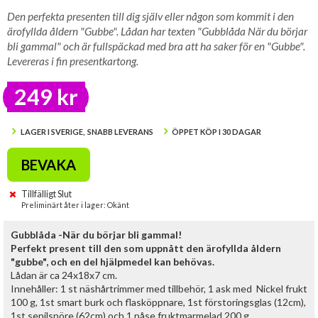
Den perfekta presenten till dig själv eller någon som kommit i den
ärofyllda åldern "Gubbe". Lådan har texten "Gubblåda När du börjar
bli gammal" och är fullspäckad med bra att ha saker för en "Gubbe".
Levereras i fin presentkartong.
249 kr
LAGER I SVERIGE, SNABB LEVERANS
ÖPPET KÖP I 30 DAGAR
BEVAKA
Tillfälligt Slut
Preliminärt åter i lager: Okänt
Gubblåda -När du börjar bli gammal!
Perfekt present till den som uppnått den ärofyllda åldern
"gubbe", och en del hjälpmedel kan behövas.
Lådan är ca 24x18x7 cm.
Innehåller: 1 st näshårtrimmer med tillbehör, 1 ask med Nickel frukt
100 g, 1st smart burk och flasköppnare, 1st förstoringsglas (12cm),
1st senilsnöre (62cm) och 1 påse fruktmarmelad 200 g.