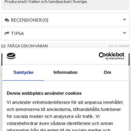
Producerad i Italien och handpackad i Sverige.
RECENSIONER (0)
TIPSA
FRÅGA OSS OM VARAN
Art. nr 144463
ANDRA KÖPTE OCKSÅ
Samtycke
Information
Om
Denna webbplats använder cookies
Vi använder enhetsidentifierare för att anpassa innehållet
och annonserna till användarna, tillhandahålla funktioner
för sociala medier och analysera vår trafik. Vi
Capybara Yatzy
Fiskehatt - Gädda
vidarebefordrar även sådana identifierare och annan
information från din enhet till de sociala medier och