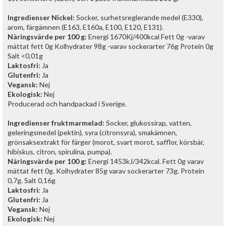
Ingredienser Nickel:
Socker, surhetsreglerande medel (E330),
arom, färgämnen (E163, E160a, E100, E120, E131).
Näringsvärde
per 100 g:
Energi 1670Kj/400kcal Fett 0g -varav
mättat fett 0g Kolhydrater 98g -varav sockerarter 76g Protein 0g
Salt <0,01g
Laktosfri:
Ja
Glutenfri:
Ja
Vegansk:
Nej
Ekologisk:
Nej
Producerad och handpackad i Sverige.
Ingredienser fruktmarmelad:
Socker, glukossirap, vatten,
geleringsmedel (pektin), syra (citronsyra), smakämnen,
grönsaksextrakt för färger (morot, svart morot, safflor, körsbär,
hibiskus, citron, spirulina, pumpa).
Näringsvärde
per 100 g:
Energi 1453kJ/342kcal. Fett 0g varav
mättat fett 0g. Kolhydrater 85g varav sockerarter 73g. Protein
0,7g. Salt 0,16g
Laktosfri:
Ja
Glutenfri:
Ja
Vegansk:
Nej
Ekologisk:
Nej