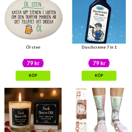
Öl sten
Duschcreme 7 in 1
79 kr
79 kr
KÖP
KÖP