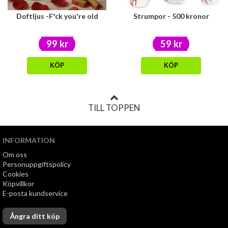
Doftljus -F*ck you're old
Strumpor - 500 kronor
99 kr
59 kr
KÖP
KÖP
TILL TOPPEN
INFORMATION
Om oss
Personuppgiftspolicy
Cookies
Köpvillkor
E-posta kundservice
Ångra ditt köp