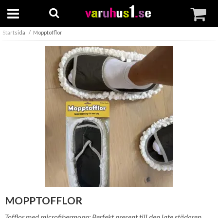
Startsida
Mopptofflor
MOPPTOFFLOR
Tofflor med microfibermopp: Perfekt present till den late städaren