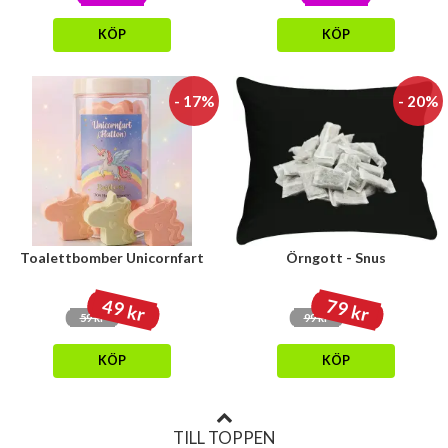
KÖP
KÖP
- 17%
- 20%
Toalettbomber Unicornfart
Örngott - Snus
49 kr
79 kr
59 kr
99 kr
KÖP
KÖP
TILL TOPPEN