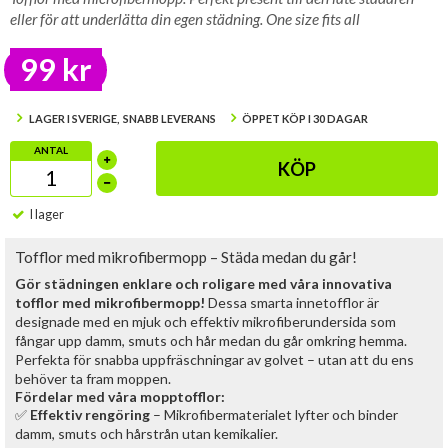
eller för att underlätta din egen städning. One size fits all
99 kr
LAGER I SVERIGE, SNABB LEVERANS
ÖPPET KÖP I 30 DAGAR
ANTAL
KÖP
I lager
Tofflor med mikrofibermopp – Städa medan du går!
Gör städningen enklare och roligare med våra innovativa
tofflor med mikrofibermopp!
Dessa smarta innetofflor är
designade med en mjuk och effektiv mikrofiberundersida som
fångar upp damm, smuts och hår medan du går omkring hemma.
Perfekta för snabba uppfräschningar av golvet – utan att du ens
behöver ta fram moppen.
Fördelar med våra mopptofflor:
✅
Effektiv rengöring
– Mikrofibermaterialet lyfter och binder
damm, smuts och hårstrån utan kemikalier.