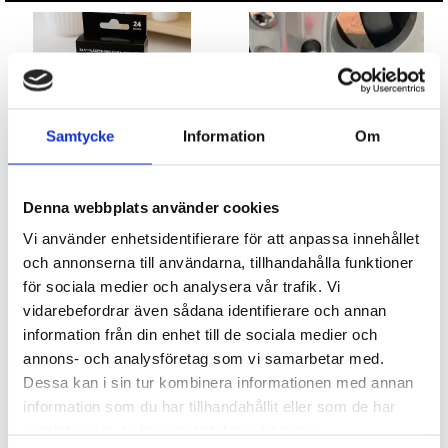
Samtycke
Information
Om
Plåster med arga ord 24-pack
Rolig ventilhatt för bildäcket
Denna webbplats använder cookies
Vi använder enhetsidentifierare för att anpassa innehållet
29 kr
20 kr
och annonserna till användarna, tillhandahålla funktioner
för sociala medier och analysera vår trafik. Vi
KÖP
KÖP
vidarebefordrar även sådana identifierare och annan
information från din enhet till de sociala medier och
annons- och analysföretag som vi samarbetar med.
Dessa kan i sin tur kombinera informationen med annan
information som du har tillhandahållit eller som de har
samlat in när du har använt deras tjänster.