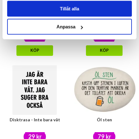
Tillåt alla
Skrattpåse
Rolig påse - För all skit...
Anpassa
39 kr
39 kr
KÖP
KÖP
Disktrasa - Inte bara våt
Öl sten
29 kr
79 kr