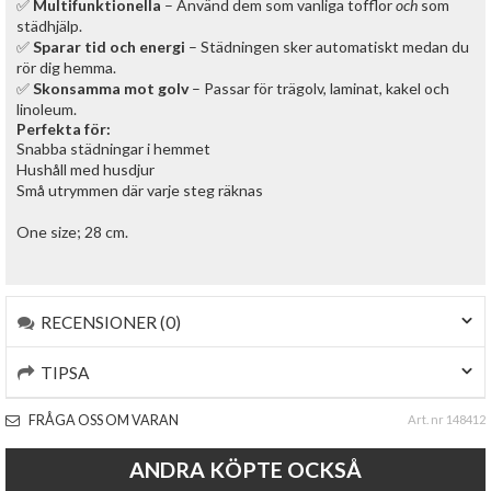
✅
Multifunktionella
– Använd dem som vanliga tofflor
och
som
städhjälp.
✅
Sparar tid och energi
– Städningen sker automatiskt medan du
rör dig hemma.
✅
Skonsamma mot golv
– Passar för trägolv, laminat, kakel och
linoleum.
Perfekta för:
Snabba städningar i hemmet
Hushåll med husdjur
Små utrymmen där varje steg räknas
One size; 28 cm.
RECENSIONER (0)
TIPSA
FRÅGA OSS OM VARAN
Art. nr 148412
ANDRA KÖPTE OCKSÅ