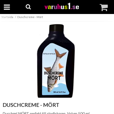
Startsida
Duschcreme - Mört
DUSCHCREME - MÖRT
Duschgel MÖRT, perfekt till storfiskaren. Volym 500 ml