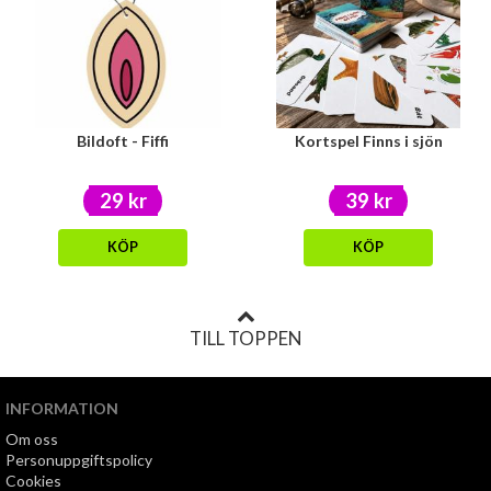
Bildoft - Fiffi
Kortspel Finns i sjön
29 kr
39 kr
KÖP
KÖP
TILL TOPPEN
INFORMATION
Om oss
Personuppgiftspolicy
Cookies