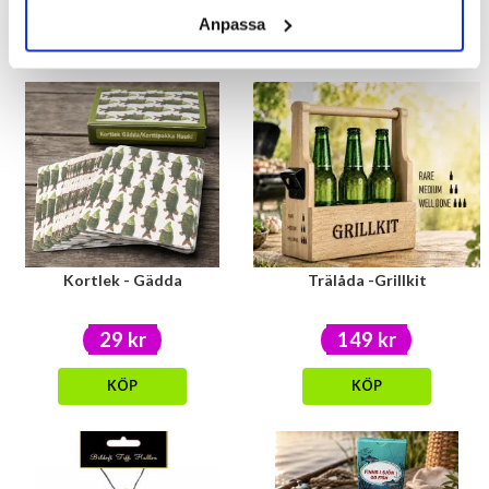
Anpassa
KÖP
KÖP
Kortlek - Gädda
Trälåda -Grillkit
29 kr
149 kr
KÖP
KÖP