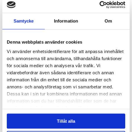
Duschcreme - Gädda
Toalettpapper Gädda
Samtycke
Information
Om
79 kr
39 kr
Denna webbplats använder cookies
KÖP
KÖP
Vi använder enhetsidentifierare för att anpassa innehållet
och annonserna till användarna, tillhandahålla funktioner
för sociala medier och analysera vår trafik. Vi
vidarebefordrar även sådana identifierare och annan
information från din enhet till de sociala medier och
annons- och analysföretag som vi samarbetar med.
Dessa kan i sin tur kombinera informationen med annan
information som du har tillhandahållit eller som de har
samlat in när du har använt deras tjänster.
Bildoft - Gädda
Plåster med arga ord 24-pack
Tillåt alla
29 kr
29 kr