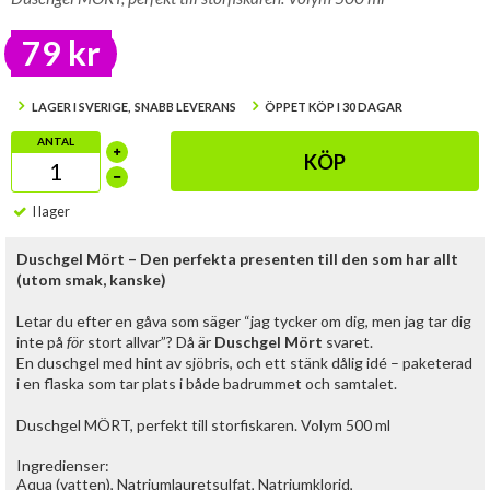
79 kr
LAGER I SVERIGE, SNABB LEVERANS
ÖPPET KÖP I 30 DAGAR
ANTAL
KÖP
I lager
Duschgel Mört – Den perfekta presenten till den som har allt
(utom smak, kanske)
Letar du efter en gåva som säger “jag tycker om dig, men jag tar dig
inte på
för
stort allvar”? Då är
Duschgel Mört
svaret.
En duschgel med hint av sjöbris, och ett stänk dålig idé – paketerad
i en flaska som tar plats i både badrummet och samtalet.
Duschgel MÖRT, perfekt till storfiskaren. Volym 500 ml
Ingredienser:
Aqua (vatten), Natriumlauretsulfat, Natriumklorid,