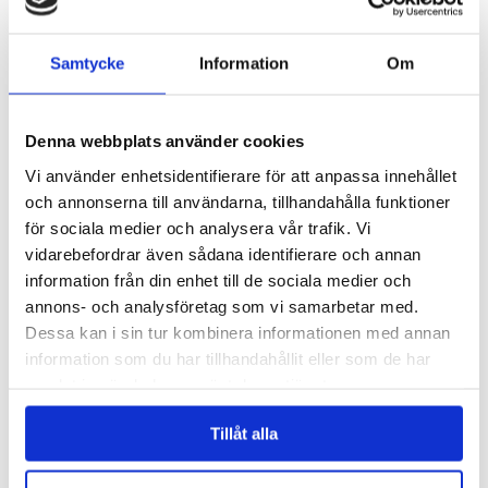
Kortlek - Gädda
Toalettpapper Gädda
Samtycke
Information
Om
29 kr
39 kr
Denna webbplats använder cookies
KÖP
KÖP
Vi använder enhetsidentifierare för att anpassa innehållet
och annonserna till användarna, tillhandahålla funktioner
för sociala medier och analysera vår trafik. Vi
vidarebefordrar även sådana identifierare och annan
information från din enhet till de sociala medier och
annons- och analysföretag som vi samarbetar med.
Dessa kan i sin tur kombinera informationen med annan
information som du har tillhandahållit eller som de har
samlat in när du har använt deras tjänster.
Bildoft - Gädda
Disktrasa Gädda
Tillåt alla
29 kr
29 kr