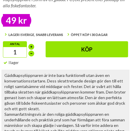
alla fiskefantaster.
49 kr
LAGER I SVERIGE, SNABB LEVERANS
ÖPPET KÖP I 30 DAGAR
ANTAL
KÖP
I lager
Gäddkapsylöppnaren är inte bara funktionell utan även en
konversationsstartare. Dess skrattretande design gör den till ett
roligt samtalsämne vid middagar och fester. Det är svårt att hålla
tillbaka skratten när gäddkapsylöppnaren kommer fram. Den bryter
genast isen och skapar en lättsam atmosfär. Den är den perfekta
gåvan till både fiskeentusiaster och personer som älskar god dryck
och ett gott skratt.
Sammanfattningsvis är den roliga gäddkapsylöppnaren en
underhållande och praktisk pryl som har förmågan att föra samman
människor och skapa glädje i vardagen. Så varför inte addera en
touch av humor till köket och låta gäddan vara stjärnan nästa gång