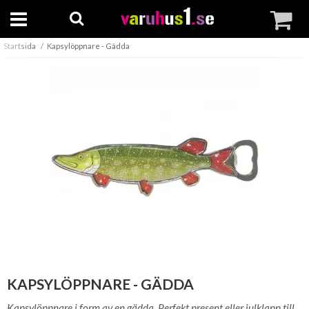
Startsida
Kapsylöppnare - Gädda
KAPSYLÖPPNARE - GÄDDA
Kapsylöppnare i form av en gädda. Perfekt present eller julklapp till