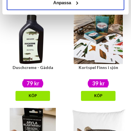
KÖP
Anpassa
KÖP
Duschcreme - Gädda
Kortspel Finns i sjön
79 kr
39 kr
KÖP
KÖP