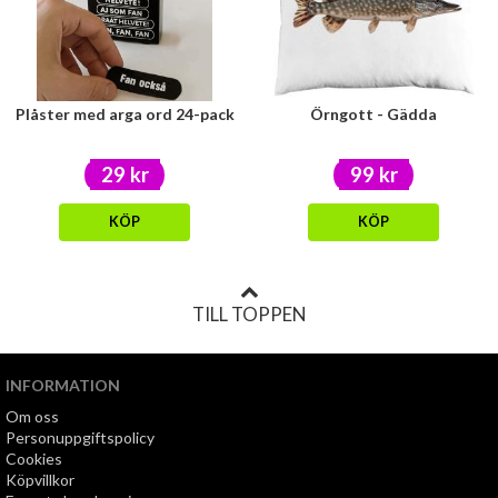
Plåster med arga ord 24-pack
Örngott - Gädda
29 kr
99 kr
KÖP
KÖP
TILL TOPPEN
INFORMATION
Om oss
Personuppgiftspolicy
Cookies
Köpvillkor