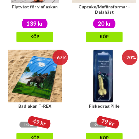
Flytväst för vinflaskan
Cupcake/Muffinsformar -
Dalahäst
139 kr
20 kr
KÖP
KÖP
- 67%
- 20%
Badlakan T-REX
Fiskedrag Pille
49 kr
79 kr
149 kr
99 kr
KÖP
KÖP