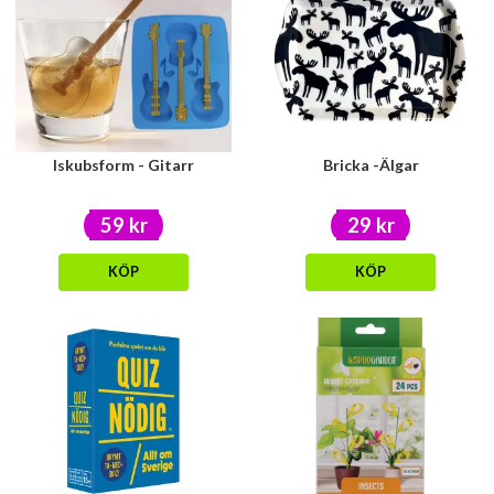
Iskubsform - Gitarr
Bricka -Älgar
59 kr
29 kr
KÖP
KÖP