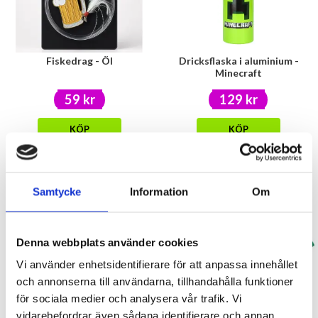
Fiskedrag - Öl
Dricksflaska i aluminium -
Minecraft
59 kr
129 kr
KÖP
KÖP
Samtycke
Information
Om
Denna webbplats använder cookies
Vi använder enhetsidentifierare för att anpassa innehållet
och annonserna till användarna, tillhandahålla funktioner
Muslinwrap Luftballong Rosa
Badleksak uppblåsbar krokodil
för sociala medier och analysera vår trafik. Vi
2st
vidarebefordrar även sådana identifierare och annan