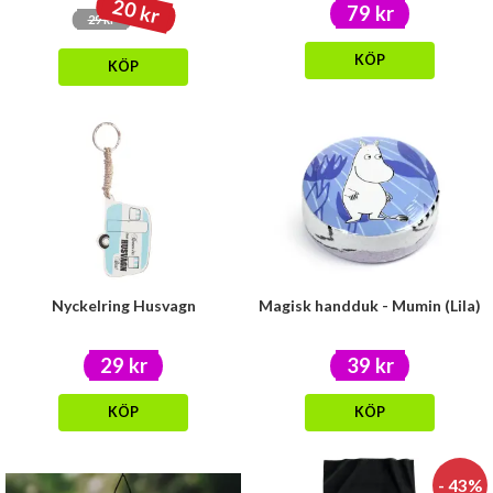
20 kr
79 kr
29 kr
KÖP
KÖP
Nyckelring Husvagn
Magisk handduk - Mumin (Lila)
29 kr
39 kr
KÖP
KÖP
- 43%