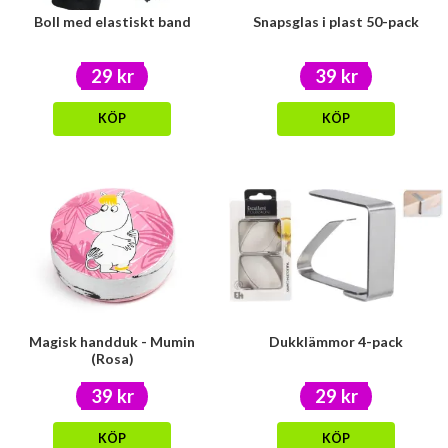
Boll med elastiskt band
Snapsglas i plast 50-pack
29 kr
39 kr
KÖP
KÖP
Magisk handduk - Mumin
Dukklämmor 4-pack
(Rosa)
39 kr
29 kr
KÖP
KÖP