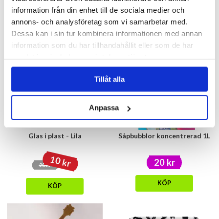
99 kr
129 kr
information från din enhet till de sociala medier och
annons- och analysföretag som vi samarbetar med.
KÖP
KÖP
Dessa kan i sin tur kombinera informationen med annan
information som du har tillhandahållit eller som de har
samlat in när du har använt deras tjänster.
- 50%
Tillåt alla
Anpassa
Glas i plast - Lila
Såpbubblor koncentrerad 1L
10 kr
20 kr
20 kr
KÖP
KÖP