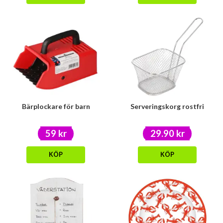
Bärplockare för barn
Serveringskorg rostfri
59 kr
29.90 kr
KÖP
KÖP