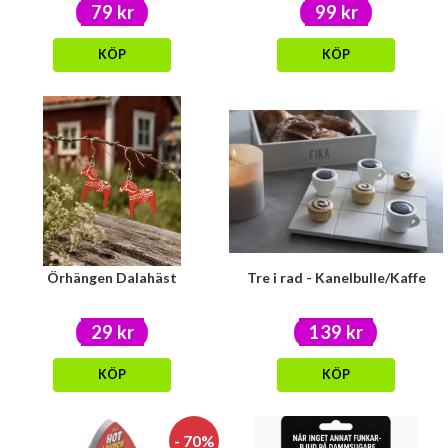
79 kr
99 kr
KÖP
KÖP
Örhängen Dalahäst
Tre i rad - Kanelbulle/Kaffe
29 kr
139 kr
KÖP
KÖP
- 70%