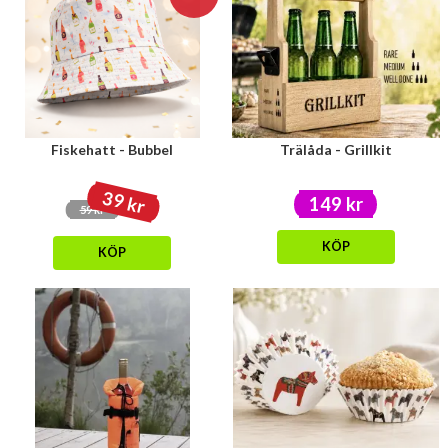
och lär barnen hur man sätter upp insektshotell, påtar i rabatterna och
sätter nya frön.
Välkomna sommaren med billiga och bra sommargrejer
Vill du välkomna sommaren på alla plan så har du hamnat helt rätt; här
på Varuhus1 älskar vi sommarprylar lika mycket som du och erbjuder
ett stort sortiment av alla de slag. Vad du än tycker om och hur du än
Fiskehatt - Bubbel
Trälåda - Grillkit
vill tillbringa sommaren så har vi prylarna för dig. Välkommen in i vår
onlinebutik
och få den där härliga sommarkänslan som aldrig
39 kr
försvinner! Vi har alltid snabba leveranser och billig frakt på dina
149 kr
59 kr
ordrar
.
KÖP
KÖP