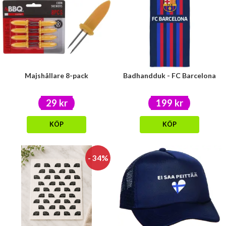
Majshållare 8-pack
Badhandduk - FC Barcelona
29 kr
199 kr
KÖP
KÖP
- 34%