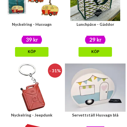
Nyckelring - Husvagn
Lunchpåse - Gäddor
39 kr
29 kr
KÖP
KÖP
- 31%
Nyckelring - Jeepdunk
Servettställ Husvagn blå