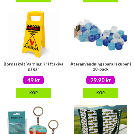
Bordsskylt Varning Kräftskiva
Återanvändningsbara iskuber i
pågår
18-pack
49 kr
29.90 kr
KÖP
KÖP