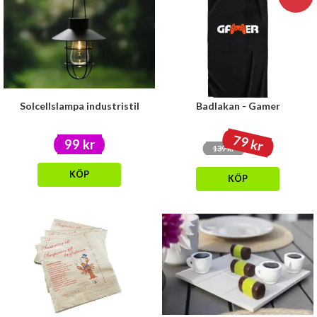
Solcellslampa industristil
Badlakan - Gamer
79 kr
99 kr
139 kr
KÖP
KÖP