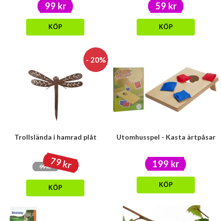
99 kr
59 kr
KÖP
KÖP
- 20%
Trollslända i hamrad plåt
Utomhusspel - Kasta ärtpåsar
79 kr
199 kr
99 kr
KÖP
KÖP