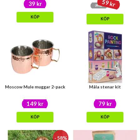
59 kr
39 kr
79 kr
KÖP
KÖP
Moscow Mule muggar 2-pack
Måla stenar kit
149 kr
79 kr
KÖP
KÖP
- 58%