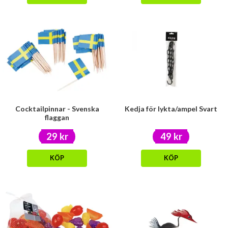
Cocktailpinnar - Svenska
Kedja för lykta/ampel Svart
flaggan
29 kr
49 kr
KÖP
KÖP