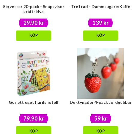
Servetter 20-pack - Snapsvisor
Tre i rad - Dammsugare/Kaffe
kräftskiva
29.90 kr
139 kr
KÖP
KÖP
Gör ett eget fjärilshotell
Duktyngder 4-pack Jordgubbar
79.90 kr
59 kr
KÖP
KÖP