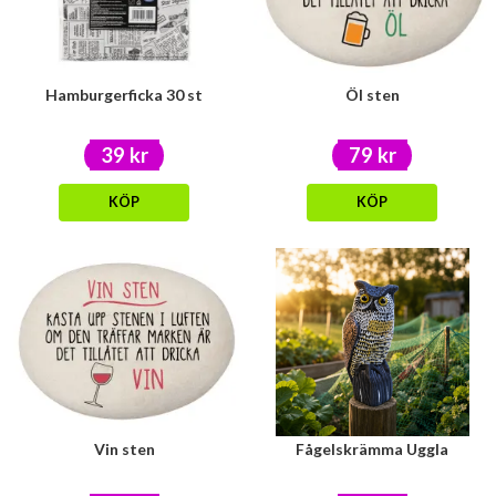
Hamburgerficka 30 st
Öl sten
39 kr
79 kr
KÖP
KÖP
Vin sten
Fågelskrämma Uggla