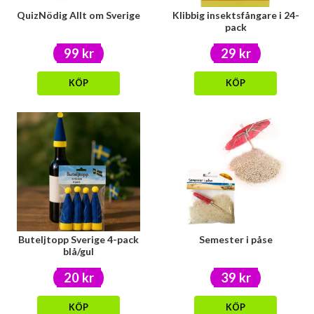
QuizNödig Allt om Sverige
Klibbig insektsfångare i 24-
pack
99 kr
29 kr
KÖP
KÖP
Buteljtopp Sverige 4-pack
Semester i påse
blå/gul
20 kr
39 kr
KÖP
KÖP