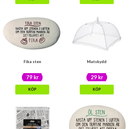
Fika sten
Matskydd
79 kr
29 kr
KÖP
KÖP