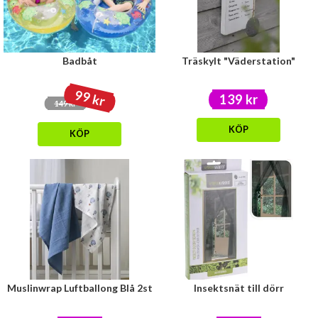
Badbåt
Träskylt "Väderstation"
99 kr
139 kr
149 kr
KÖP
KÖP
Muslinwrap Luftballong Blå 2st
Insektsnät till dörr