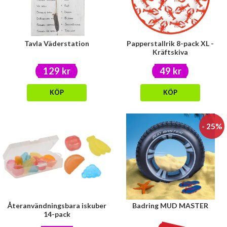
Tavla Väderstation
Papperstallrik 8-pack XL -
Kräftskiva
129 kr
49 kr
KÖP
KÖP
- 25%
Återanvändningsbara iskuber
Badring MUD MASTER
14-pack