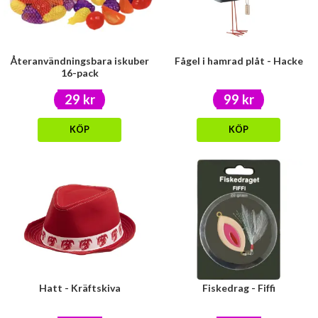
Återanvändningsbara iskuber
Fågel i hamrad plåt - Hacke
16-pack
29 kr
99 kr
KÖP
KÖP
Hatt - Kräftskiva
Fiskedrag - Fiffi