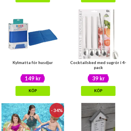
Kylmatta för husdjur
Cocktailsked med sugrör i 4-
pack
149 kr
39 kr
KÖP
KÖP
- 34%