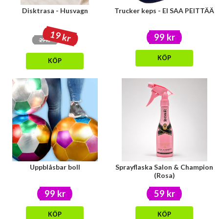
Disktrasa - Husvagn
Trucker keps - EI SAA PEITTÄÄ
19 kr
99 kr
29 kr
KÖP
KÖP
Uppblåsbar boll
Sprayflaska Salon & Champion
(Rosa)
99 kr
59 kr
KÖP
KÖP