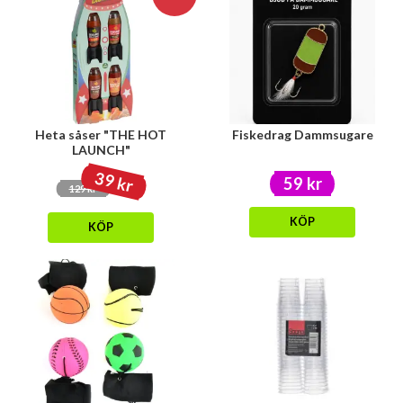
Heta såser "THE HOT
Fiskedrag Dammsugare
LAUNCH"
39 kr
59 kr
129 kr
KÖP
KÖP