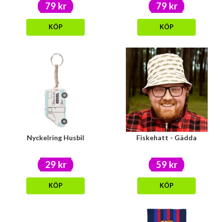
79 kr
79 kr
KÖP
KÖP
Nyckelring Husbil
Fiskehatt - Gädda
29 kr
59 kr
KÖP
KÖP