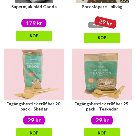
Supermjuk pläd Gädda
Bordslöpare - bilväg
29 kr
179 kr
59 kr
KÖP
KÖP
Engångsbestick träfiber 20-
Engångsbestick träfiber 25-
pack - Skedar
pack - Teskedar
29 kr
29 kr
KÖP
KÖP