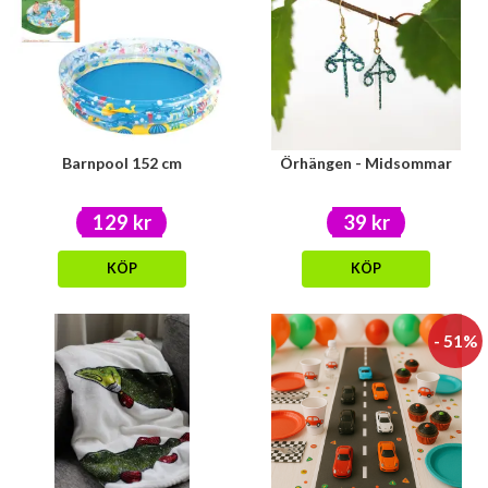
Barnpool 152 cm
Örhängen - Midsommar
129 kr
39 kr
KÖP
KÖP
- 51%