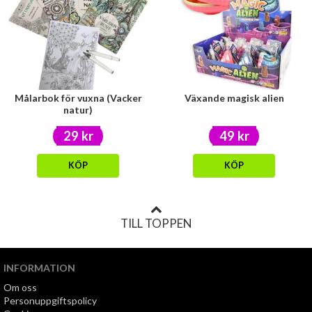
Målarbok för vuxna (Vacker
Växande magisk alien
natur)
29 kr
49 kr
KÖP
KÖP
TILL TOPPEN
INFORMATION
Om oss
Personuppgiftspolicy