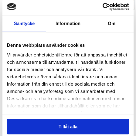
Glas i plast - Lila
Ljusslinga 20-LED silverwire
Samtycke
Information
Om
10 kr
20 kr
20 kr
29 kr
Denna webbplats använder cookies
Vi använder enhetsidentifierare för att anpassa innehållet
KÖP
KÖP
och annonserna till användarna, tillhandahålla funktioner
för sociala medier och analysera vår trafik. Vi
- 20%
vidarebefordrar även sådana identifierare och annan
information från din enhet till de sociala medier och
annons- och analysföretag som vi samarbetar med.
Dessa kan i sin tur kombinera informationen med annan
information som du har tillhandahållit eller som de har
samlat in när du har använt deras tjänster.
Julkalsonger (Large)
Sugrör i metall 5-delar
Tillåt alla