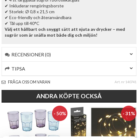
✔ Inkluderar rengöringsborste
✔ Storlek: Ø 0,8 x 21,5 cm
✔ Eco-friendly och återanvändbara
✔ Tål upp till 40°C
Välj ett hållbart och snyggt sätt att njuta av drycker – med
sugrör som är snälla mot både dig och miljön!
RECENSIONER (0)
TIPSA
FRÅGA OSS OM VARAN
Art. nr 140741
ANDRA KÖPTE OCKSÅ
- 50%
- 31%