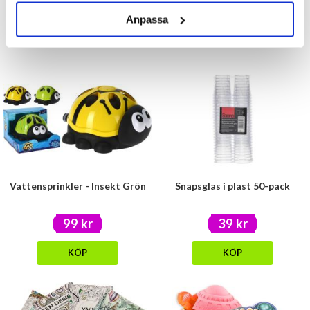
79 kr
29 kr
99 kr
Anpassa
KÖP
KÖP
Vattensprinkler - Insekt Grön
Snapsglas i plast 50-pack
99 kr
39 kr
KÖP
KÖP