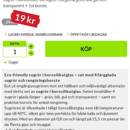
transparent + 1st borste.
19 kr
29 kr
LAGER I SVERIGE, SNABB LEVERANS
ÖPPET KÖP I 30 DAGAR
ANTAL
KÖP
I lager
Eco-friendly sugrör i borosilikatglas – set med 4 färgglada
sugrör och rengöringsborste
Byt ut engångssugrören mot ett hållbart och miljövänligt alternativ
med detta set av
sugrör i borosilikatglas
. Setet innehåller 4
sugrör i glada färger – grön, blå, gul och transparent – samt en
praktisk borste för enkel rengöring.
Sugrören är tillverkade i tåligt borosilikatglas som tål temperaturer
upp till 40°C, vilket gör dem perfekta för både kalla och ljummet
drycker. Med en diameter på 0,8 cm och längd på 21,5 cm passar de
de flesta glas och muggar.
✔ 4 st färgglada sugrör i borosilikatglas