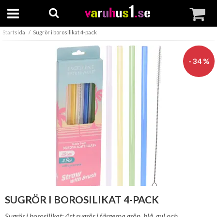
Startsida
Sugrör i borosilikat 4-pack
- 34 %
SUGRÖR I BOROSILIKAT 4-PACK
Sugrör i borosilikat; 4st sugrör i färgerna grön, blå, gul och