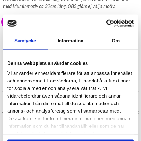
med Muminmotiv ca 32cm lång. OBS glöm ej välja motiv.
49 kr
LAGER I SVERIGE, SNABB LEVERANS
ÖPPET KÖP I 30 DAGAR
Samtycke
Information
Om
BEVAKA
Denna webbplats använder cookies
Tillfälligt Slut
Preliminärt åter i lager: Okänt
Vi använder enhetsidentifierare för att anpassa innehållet
och annonserna till användarna, tillhandahålla funktioner
RECENSIONER (0)
för sociala medier och analysera vår trafik. Vi
vidarebefordrar även sådana identifierare och annan
TIPSA
information från din enhet till de sociala medier och
annons- och analysföretag som vi samarbetar med.
FRÅGA OSS OM VARAN
Art. nr 126306
Dessa kan i sin tur kombinera informationen med annan
information som du har tillhandahållit eller som de har
TILL TOPPEN
samlat in när du har använt deras tjänster.