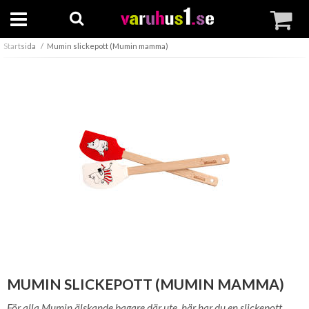
Startsida
Mumin slickepott (Mumin mamma)
MUMIN SLICKEPOTT (MUMIN MAMMA)
För alla Mumin älskande bagare där ute, här har du en slickepott