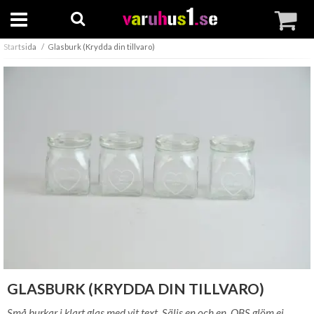
Startsida
Glasburk (Krydda din tillvaro)
GLASBURK (KRYDDA DIN TILLVARO)
Små burkar i klart glas med vit text. Säljs en och en. OBS glöm ej