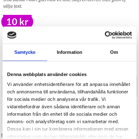
välja text.
10 kr
LAGER I SVERIGE, SNABB LEVERANS
ÖPPET KÖP I 30 DAGAR
BEVAKA
Samtycke
Information
Om
Tillfälligt Slut
Preliminärt åter i lager: Okänt
Denna webbplats använder cookies
Små burkar i klart glas med vit text. Säljs en och en. OBS glöm ej
Vi använder enhetsidentifierare för att anpassa innehållet
välja text.
och annonserna till användarna, tillhandahålla funktioner
för sociala medier och analysera vår trafik. Vi
vidarebefordrar även sådana identifierare och annan
RECENSIONER (0)
information från din enhet till de sociala medier och
annons- och analysföretag som vi samarbetar med.
TIPSA
Dessa kan i sin tur kombinera informationen med annan
FRÅGA OSS OM VARAN
Art. nr 124619
information som du har tillhandahållit eller som de har