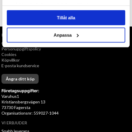
samlat in när du har använt deras tjänster.
TILL TOPPEN
Tillåt alla
INFORMATION
Anpassa
Om oss
Personuppgiftspolicy
Cookies
Köpvillkor
E-posta kundservice
Ångra ditt köp
Företagsuppgifter:
Varuhus1
Kristiansbergsvägen 13
73730 Fagersta
Organisationsnr: 559027-1044
VI ERBJUDER
Snabb leverans