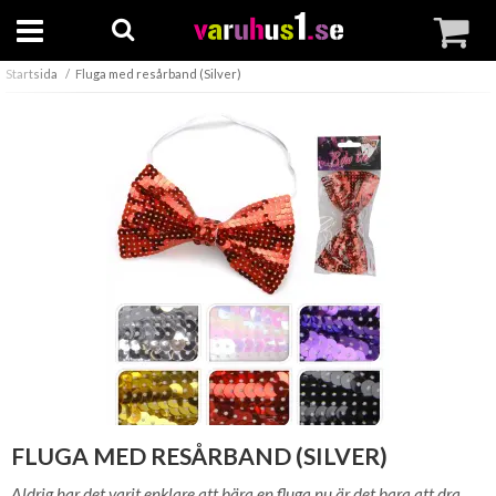
Startsida
Fluga med resårband (Silver)
FLUGA MED RESÅRBAND (SILVER)
Aldrig har det varit enklare att bära en fluga nu är det bara att dra