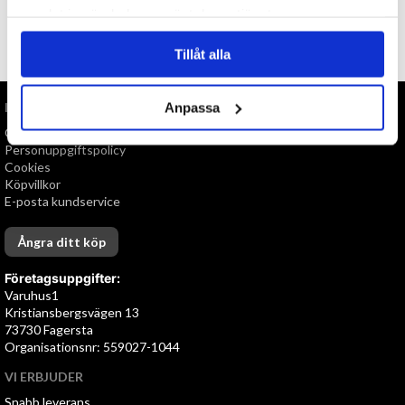
samlat in när du har använt deras tjänster.
TILL TOPPEN
Tillåt alla
INFORMATION
Anpassa
Om oss
Personuppgiftspolicy
Cookies
Köpvillkor
E-posta kundservice
Ångra ditt köp
Företagsuppgifter:
Varuhus1
Kristiansbergsvägen 13
73730 Fagersta
Organisationsnr: 559027-1044
VI ERBJUDER
Snabb leverans