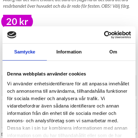
resårbandet över huvudet och du är redo för festen. OBS! Välj färg.
20 kr
LAGER I SVERIGE, SNABB LEVERANS
ÖPPET KÖP I 30 DAGAR
BEVAKA
Samtycke
Information
Om
Tillfälligt Slut
Preliminärt åter i lager: Okänt
Denna webbplats använder cookies
Aldrig har det varit enklare att bära en fluga nu är det bara att dra
Vi använder enhetsidentifierare för att anpassa innehållet
resårbandet över huvudet och du är redo för festen. OBS! Välj färg.
och annonserna till användarna, tillhandahålla funktioner
för sociala medier och analysera vår trafik. Vi
vidarebefordrar även sådana identifierare och annan
RECENSIONER (0)
information från din enhet till de sociala medier och
annons- och analysföretag som vi samarbetar med.
TIPSA
Dessa kan i sin tur kombinera informationen med annan
FRÅGA OSS OM VARAN
Art. nr 123637
information som du har tillhandahållit eller som de har