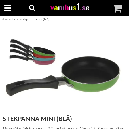
Startsida
Stekpanna mini (blå)
STEKPANNA MINI (BLÅ)
Liten söt ministekpanna, 12 cm i diameter. Nonstick. Fungerar på de