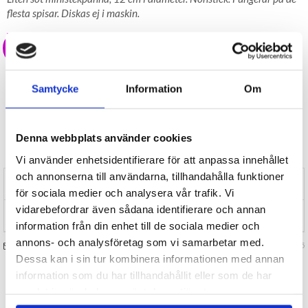
flesta spisar. Diskas ej i maskin.
39 kr
LAGER I SVERIGE, SNABB LEVERANS
ÖPPET KÖP I 30 DAGAR
Samtycke
Information
Om
BEVAKA
Denna webbplats använder cookies
Tillfälligt Slut
Preliminärt åter i lager: Okänt
Vi använder enhetsidentifierare för att anpassa innehållet
och annonserna till användarna, tillhandahålla funktioner
RECENSIONER (0)
för sociala medier och analysera vår trafik. Vi
vidarebefordrar även sådana identifierare och annan
TIPSA
information från din enhet till de sociala medier och
annons- och analysföretag som vi samarbetar med.
FRÅGA OSS OM VARAN
Art. nr 126345
Dessa kan i sin tur kombinera informationen med annan
information som du har tillhandahållit eller som de har
TILL TOPPEN
samlat in när du har använt deras tjänster.