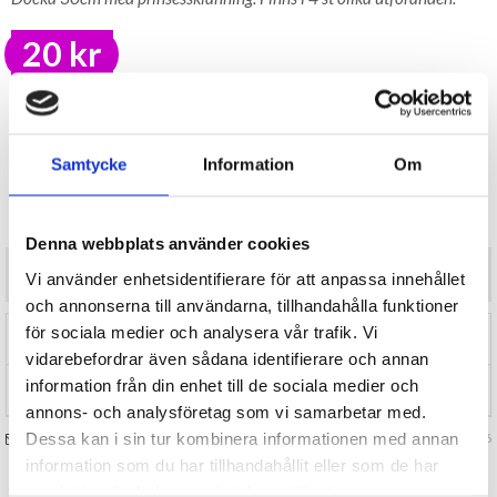
20 kr
LAGER I SVERIGE, SNABB LEVERANS
ÖPPET KÖP I 30 DAGAR
BEVAKA
Samtycke
Information
Om
Tillfälligt Slut
Preliminärt åter i lager: Okänt
Denna webbplats använder cookies
Docka 30cm med prinsessklänning. Finns i 4 st olika utföranden.
Vi använder enhetsidentifierare för att anpassa innehållet
och annonserna till användarna, tillhandahålla funktioner
för sociala medier och analysera vår trafik. Vi
RECENSIONER (0)
vidarebefordrar även sådana identifierare och annan
information från din enhet till de sociala medier och
TIPSA
annons- och analysföretag som vi samarbetar med.
Dessa kan i sin tur kombinera informationen med annan
FRÅGA OSS OM VARAN
Art. nr 127786
information som du har tillhandahållit eller som de har
samlat in när du har använt deras tjänster.