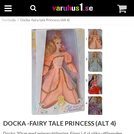
Startsida
Docka -fairy tale Princess (Alt 4)
DOCKA -FAIRY TALE PRINCESS (ALT 4)
Docka 30cm med prinsessklänning. Finns i 4 st olika utföranden.