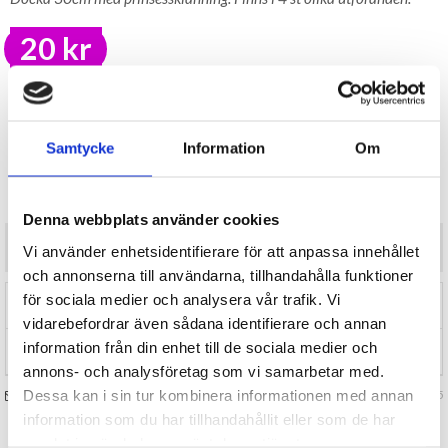
20 kr
LAGER I SVERIGE, SNABB LEVERANS
ÖPPET KÖP I 30 DAGAR
BEVAKA
Samtycke
Information
Om
Tillfälligt Slut
Preliminärt åter i lager: Okänt
Denna webbplats använder cookies
Docka 30cm med prinsessklänning. Finns i 4 st olika utföranden.
Vi använder enhetsidentifierare för att anpassa innehållet
och annonserna till användarna, tillhandahålla funktioner
för sociala medier och analysera vår trafik. Vi
RECENSIONER (0)
vidarebefordrar även sådana identifierare och annan
information från din enhet till de sociala medier och
TIPSA
annons- och analysföretag som vi samarbetar med.
Dessa kan i sin tur kombinera informationen med annan
FRÅGA OSS OM VARAN
Art. nr 127785
information som du har tillhandahållit eller som de har
samlat in när du har använt deras tjänster.