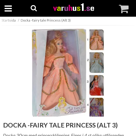
Startsida
Docka -fairy tale Princess (Alt 3)
DOCKA -FAIRY TALE PRINCESS (ALT 3)
Docka 30cm med prinsessklänning. Finns i 4 st olika utföranden.