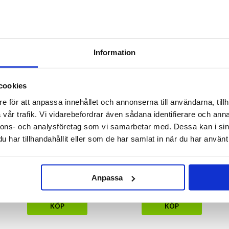
Information
cookies
e för att anpassa innehållet och annonserna till användarna, tillh
vår trafik. Vi vidarebefordrar även sådana identifierare och anna
nnons- och analysföretag som vi samarbetar med. Dessa kan i sin
har tillhandahållit eller som de har samlat in när du har använt 
Squeeze glittrig klämkorv
Bubble bath -Cherry & Bright
(Rosett)
Anpassa
29 kr
39 kr
KÖP
KÖP