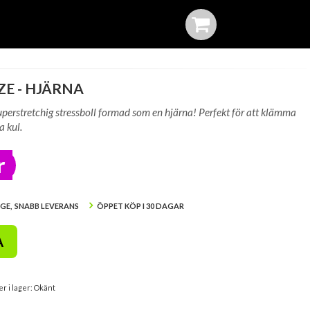
ZE - HJÄRNA
uperstretchig stressboll formad som en hjärna! Perfekt för att klämma
a kul.
r
IGE, SNABB LEVERANS
ÖPPET KÖP I 30 DAGAR
A
er i lager: Okänt