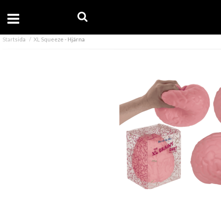
Startsida
XL Squeeze - Hjärna