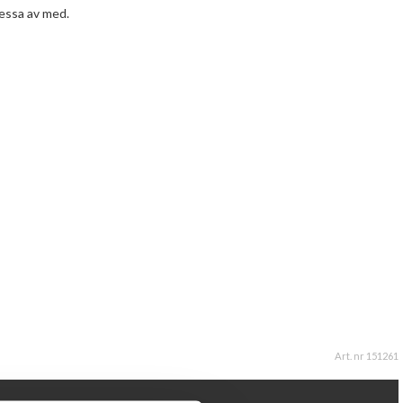
ressa av med.
Art. nr 151261