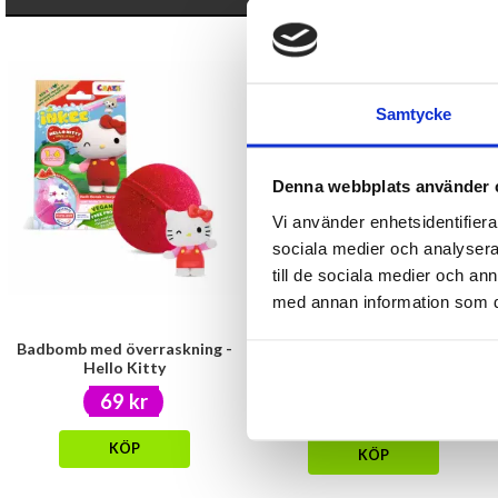
- 25%
Samtycke
Denna webbplats använder 
Vi använder enhetsidentifierar
sociala medier och analysera 
till de sociala medier och a
med annan information som du 
Badbomb med överraskning -
Presentset - Nalle,
Hello Kitty
marshmallows & chokladmix
59 kr
69 kr
79 kr
KÖP
KÖP