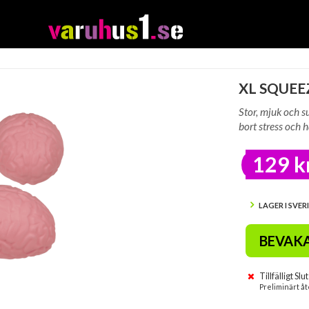
XL SQUEE
Stor, mjuk och s
bort stress och h
129 k
LAGER I SVER
BEVAK
Tillfälligt Slut
Preliminärt åt