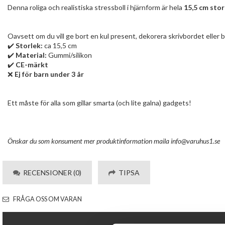
Denna roliga och realistiska stressboll i hjärnform är hela
15,5 cm stor
Oavsett om du vill ge bort en kul present, dekorera skrivbordet eller 
✔️
Storlek:
ca 15,5 cm
✔️
Material:
Gummi/silikon
✔️
CE-märkt
❌
Ej för barn under 3 år
Ett måste för alla som gillar smarta (och lite galna) gadgets!
Önskar du som konsum
ent mer produktinformation maila
info@varuhus1.se
RECENSIONER (0)
TIPSA
FRÅGA OSS OM VARAN