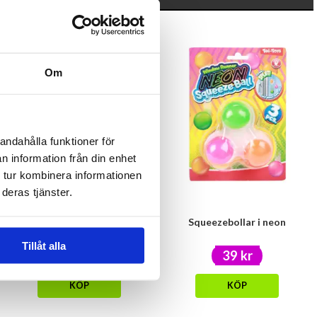
Om
andahålla funktioner för
n information från din enhet
 tur kombinera informationen
deras tjänster.
Squeeze boll
Squeezebollar i neon
Tillåt alla
29 kr
39 kr
KÖP
KÖP