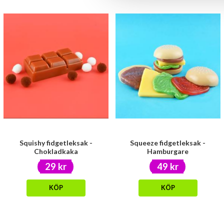
Squishy fidgetleksak -
Squeeze fidgetleksak -
Chokladkaka
Hamburgare
29 kr
49 kr
KÖP
KÖP