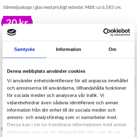
Värmeljuskopp i glas med prickigt mönster. Mått: ca 6,5X5 cm.
20 kr
LAGER I SVERIGE, SNABB LEVERANS
ÖPPET KÖP I 30 DAGAR
Samtycke
Information
Om
BEVAKA
Tillfälligt Slut
Preliminärt åter i lager: Okänt
Denna webbplats använder cookies
Vi använder enhetsidentifierare för att anpassa innehållet
Värmeljuskopp i glas med prickigt mönster. Mått: ca 6,5X5 cm.
och annonserna till användarna, tillhandahålla funktioner
för sociala medier och analysera vår trafik. Vi
RECENSIONER (0)
vidarebefordrar även sådana identifierare och annan
information från din enhet till de sociala medier och
TIPSA
annons- och analysföretag som vi samarbetar med.
Dessa kan i sin tur kombinera informationen med annan
FRÅGA OSS OM VARAN
Art. nr 133818
information som du har tillhandahållit eller som de har