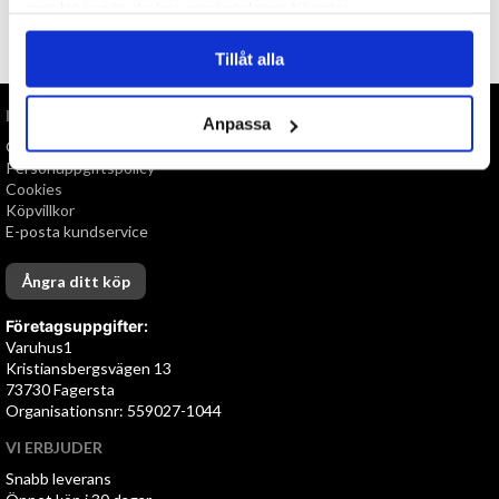
samlat in när du har använt deras tjänster.
TILL TOPPEN
Tillåt alla
INFORMATION
Anpassa
Om oss
Personuppgiftspolicy
Cookies
Köpvillkor
E-posta kundservice
Ångra ditt köp
Företagsuppgifter:
Varuhus1
Kristiansbergsvägen 13
73730 Fagersta
Organisationsnr: 559027-1044
VI ERBJUDER
Snabb leverans