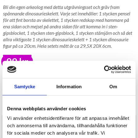
Bli din egen arkeolog med detta utgrävningsset och gräv fram
spännande dinosaurieskelett. Varje set innehåller: 1 stycken pensel
för att fint borsta av skelettet, 1 stycken redskap med hammare på
ena sidan och mejsel på andra sidan för att komma in i sten-
gipsblocket, 1 stycken sten-gipsblock, 1 stycken stämjärn och så det
allra viktigaste 1 stycken dinosaurieskelett + 1 stycken dinosaurie
figur på ca 20cm. Hela setets mått är ca 29,5X 20X 6cm.
99 kr
LAGER I SVERIGE, SNABB LEVERANS
ÖPPET KÖP I 30 DAGAR
Samtycke
Information
Om
BEVAKA
Tillfälligt Slut
Denna webbplats använder cookies
Preliminärt åter i lager: Okänt
Vi använder enhetsidentifierare för att anpassa innehållet
Bli din egen arkeolog med detta utgrävningsset och gräv fram
och annonserna till användarna, tillhandahålla funktioner
spännande dinosaurieskelett. Varje set innehåller: 1 stycken
för sociala medier och analysera vår trafik. Vi
pensel för att fint borsta av skelettet, 1 stycken redskap med