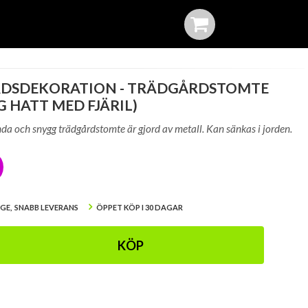
DSDEKORATION - TRÄDGÅRDSTOMTE
 HATT MED FJÄRIL)
da och snygg trädgårdstomte är gjord av metall. Kan sänkas i jorden.
IGE, SNABB LEVERANS
ÖPPET KÖP I 30 DAGAR
KÖP