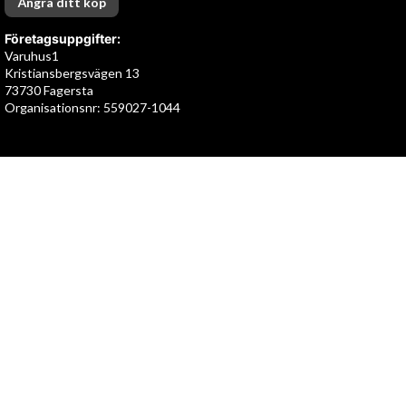
Ångra ditt köp
Företagsuppgifter:
Varuhus1
Kristiansbergsvägen 13
73730 Fagersta
Organisationsnr: 559027-1044