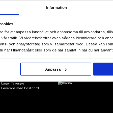
Information
cookies
e för att anpassa innehållet och annonserna till användarna, tillh
vår trafik. Vi vidarebefordrar även sådana identifierare och anna
nnons- och analysföretag som vi samarbetar med. Dessa kan i sin
har tillhandahållit eller som de har samlat in när du har använt 
TILL TOPPEN
Anpassa
LEVERANS
BETALNING
Lager i Sverige
Leverans med Postnord