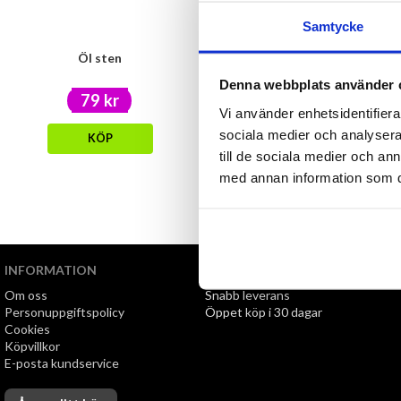
Samtycke
Öl sten
Vin sten
Denna webbplats använder 
79 kr
79 kr
Vi använder enhetsidentifierar
sociala medier och analysera 
KÖP
KÖP
till de sociala medier och a
med annan information som du 
INFORMATION
VI ERBJUDER
Om oss
Snabb leverans
Personuppgiftspolicy
Öppet köp i 30 dagar
Cookies
Köpvillkor
E-posta kundservice