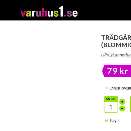
TRÄDGÅR
(BLOMMIG
Härligt annorlun
79 kr
LAGER I SVER
ANTAL
I lager