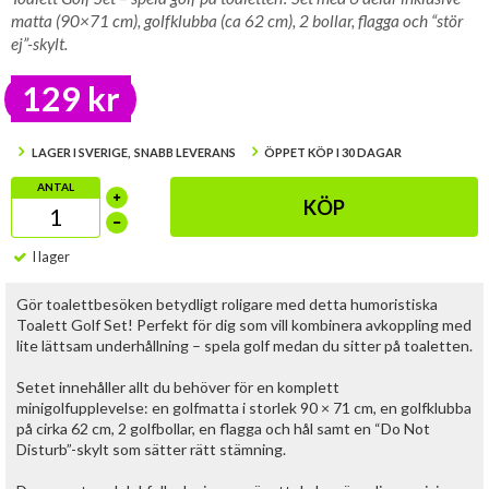
matta (90×71 cm), golfklubba (ca 62 cm), 2 bollar, flagga och “stör
ej”-skylt.
129 kr
LAGER I SVERIGE, SNABB LEVERANS
ÖPPET KÖP I 30 DAGAR
ANTAL
KÖP
I lager
Gör toalettbesöken betydligt roligare med detta humoristiska
Toalett Golf Set! Perfekt för dig som vill kombinera avkoppling med
lite lättsam underhållning – spela golf medan du sitter på toaletten.
Setet innehåller allt du behöver för en komplett
minigolfupplevelse: en golfmatta i storlek 90 × 71 cm, en golfklubba
på cirka 62 cm, 2 golfbollar, en flagga och hål samt en “Do Not
Disturb”-skylt som sätter rätt stämning.