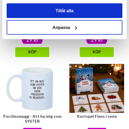
Tillåt alla
Plåster med arga ord 24-pack
Handsfree kit
Anpassa
29 kr
29 kr
KÖP
KÖP
Porslinsmugg - Att ha mig som
Kortspel Finns i snön
SYSTER