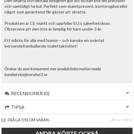
Den smarta och lekfulla designen gör att du kan öva din precision
och samtidigt ha kul. Perfekt som skämtpresent, kontorsgåva eller
något som garanterat får gäster att skratta.
Produkten är CE-märkt och uppfyller EU:s säkerhetskrav.
Observera att den inte är lämplig för barn under 3 år.
Ett måste för alla med humor – och kanske en oväntat
beroendeframkallande toalettaktivitet!
Önskar du som konsument mer produktinformation maila
kundservice@varuhus1.se
RECENSIONER (0)
TIPSA
FRÅGA OSS OM VARAN
Art. nr 152157
ANDRA KÖPTE OCKSÅ