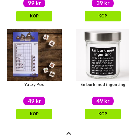
99 kr
39 kr
KÖP
KÖP
Yatzy Poo
En burk med ingenting
49 kr
49 kr
KÖP
KÖP