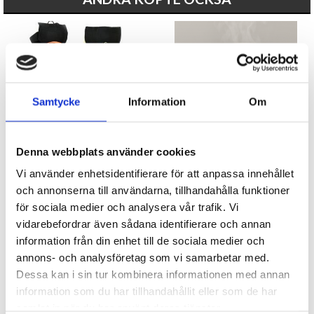
Samtycke
Information
Om
Boll med elastiskt band
Porslinsmugg - Felfri & ödmjuk
Denna webbplats använder cookies
Vi använder enhetsidentifierare för att anpassa innehållet
29 kr
99 kr
och annonserna till användarna, tillhandahålla funktioner
för sociala medier och analysera vår trafik. Vi
KÖP
KÖP
vidarebefordrar även sådana identifierare och annan
information från din enhet till de sociala medier och
annons- och analysföretag som vi samarbetar med.
Dessa kan i sin tur kombinera informationen med annan
information som du har tillhandahållit eller som de har
samlat in när du har använt deras tjänster.