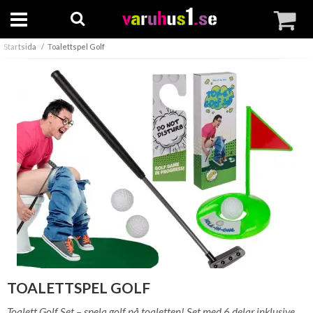
Startsida
Toalettspel Golf
TOALETTSPEL GOLF
Toalett Golf Set – spela golf på toaletten! Set med 6 delar inklusive