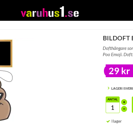
BILDOFT
Dofthängare som 
Poo Emoji. Doft:
29 kr
LAGER I SVER
ANTAL
I lager