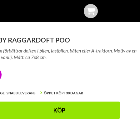
 BY RAGGARDOFT POO
förbättrar doften i bilen, lastbilen, båten eller A-traktorn. Motiv av en
 vanilj. Mått: ca 7x8 cm.
IGE, SNABB LEVERANS
ÖPPET KÖP I 30 DAGAR
KÖP