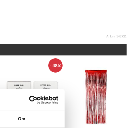
Art. nr 142921
- 48%
Om