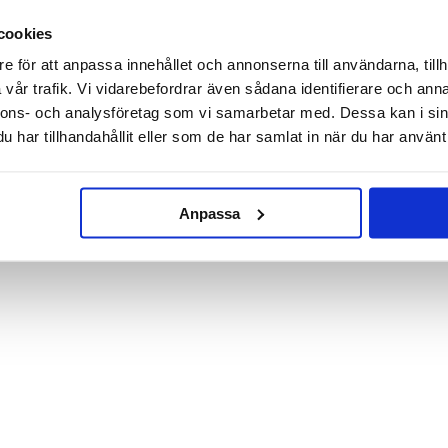
cookies
Plåster med arga ord 24-pack
Kylskåpsmagnet - Nu när jag
landat i nuet...
e för att anpassa innehållet och annonserna till användarna, tillh
vår trafik. Vi vidarebefordrar även sådana identifierare och anna
29 kr
29 kr
nnons- och analysföretag som vi samarbetar med. Dessa kan i sin
KÖP
KÖP
har tillhandahållit eller som de har samlat in när du har använt 
Anpassa