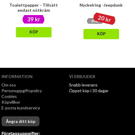
Toalettpapper - Tillsätt
Nyckelring -Jeepdunk
endast nötkräm
20 kr
39 kr
29 kr
KÖP
KÖP
INFORMATION
VI ERBJUDER
Om oss
Snabb leverans
Personuppgiftspolicy
Öppet köp i 30 dagar
Cookies
Köpvillkor
E-posta kundservice
Ångra ditt köp
Företagsuppgifter: