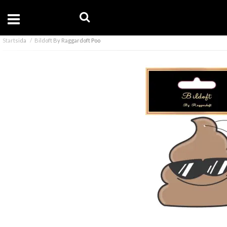
Startsida
Bildoft By Raggardoft Poo