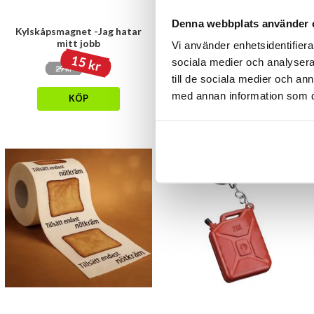
Denna webbplats använder 
Kylskåpsmagnet -Jag hatar
Toalettpapper - 500kr
mitt jobb
Vi använder enhetsidentifierar
15 kr
sociala medier och analysera 
39 kr
29 kr
till de sociala medier och a
KÖP
med annan information som du 
KÖP
- 31%