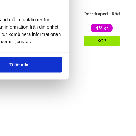
Kylskåpsmagnet -före/efter 6
Dörrdraperi - Röd
öl
andahålla funktioner för
15 kr
n information från din enhet
49 kr
29 kr
 tur kombinera informationen
KÖP
deras tjänster.
KÖP
Tillåt alla