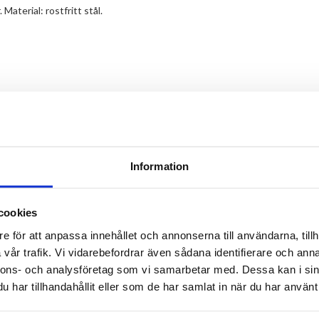
aterial: rostfritt stål.
TILL TOPPEN
Information
LEVERANS
BETALNING
Lager i Sverige
cookies
Leverans med Postnord
e för att anpassa innehållet och annonserna till användarna, tillh
vår trafik. Vi vidarebefordrar även sådana identifierare och anna
nnons- och analysföretag som vi samarbetar med. Dessa kan i sin
har tillhandahållit eller som de har samlat in när du har använt 