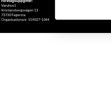
Företagsuppgifter:
Varuhus1
Kristiansbergsvägen 13
73730 Fagersta
Organisationsnr: 559027-1044