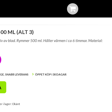
0 ML (ALT 3)
v av blad. Rymmer 500 ml. Håller värmen i ca 6 timmar. Material:
IGE, SNABB LEVERANS
ÖPPET KÖP I 30 DAGAR
A
er i lager: Okänt