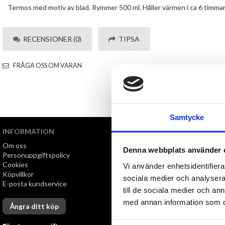
Termos med motiv av blad. Rymmer 500 ml. Håller värmen i ca 6 timmar. M
RECENSIONER (0)
TIPSA
FRÅGA OSS OM VARAN
Samtycke
INFORMATION
VI ERBJUDER
Om oss
Snabb leverans
Denna webbplats använder 
Personuppgiftspolicy
Öppet köp i 30 dagar
Cookies
Vi använder enhetsidentifierar
Köpvillkor
sociala medier och analysera 
E-posta kundservice
till de sociala medier och a
med annan information som du 
Ångra ditt köp