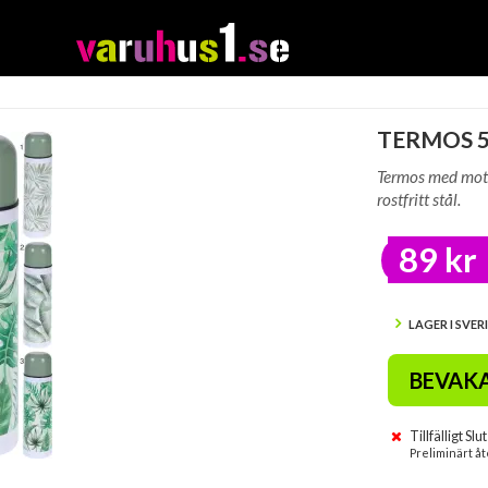
TERMOS 50
Termos med moti
rostfritt stål.
89 kr
LAGER I SVER
BEVAK
Tillfälligt Slut
Preliminärt åt