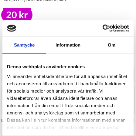
20 kr
LAGER I SVERIGE, SNABB LEVERANS
ÖPPET KÖP I 30 DAGAR
BEVAKA
Samtycke
Information
Om
Tillfälligt Slut
Preliminärt åter i lager: Okänt
Denna webbplats använder cookies
Tårtljus i 5-pack med olika teman.
Vi använder enhetsidentifierare för att anpassa innehållet
och annonserna till användarna, tillhandahålla funktioner
för sociala medier och analysera vår trafik. Vi
RECENSIONER (0)
vidarebefordrar även sådana identifierare och annan
information från din enhet till de sociala medier och
TIPSA
annons- och analysföretag som vi samarbetar med.
Dessa kan i sin tur kombinera informationen med annan
FRÅGA OSS OM VARAN
Art. nr 134821
information som du har tillhandahållit eller som de har
samlat in när du har använt deras tjänster.