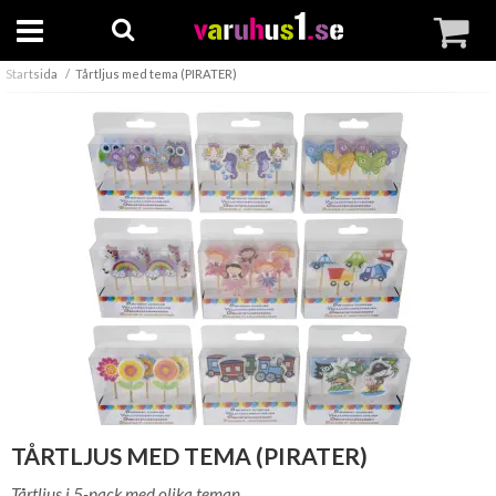
Startsida
Tårtljus med tema (PIRATER)
TÅRTLJUS MED TEMA (PIRATER)
Tårtljus i 5-pack med olika teman.