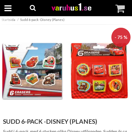
Startsida
Sudd 6-pack -Disney (Planes)
- 75 %
SUDD 6-PACK -DISNEY (PLANES)
Sudd i 6-pack, med 6 stycken olika Disney utföranden. Sudden är ca