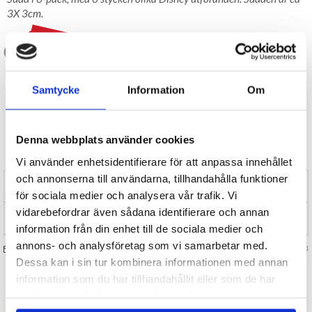
3X 3cm.
5 kr
20 kr
LAGER I SVERIGE, SNABB LEVERANS
ÖPPET KÖP I 30 DAGAR
Samtycke
Information
Om
BEVAKA
Denna webbplats använder cookies
Tillfälligt Slut
Preliminärt åter i lager: Okänt
Vi använder enhetsidentifierare för att anpassa innehållet
och annonserna till användarna, tillhandahålla funktioner
RECENSIONER (0)
för sociala medier och analysera vår trafik. Vi
vidarebefordrar även sådana identifierare och annan
TIPSA
information från din enhet till de sociala medier och
annons- och analysföretag som vi samarbetar med.
FRÅGA OSS OM VARAN
Art. nr 130964
Dessa kan i sin tur kombinera informationen med annan
information som du har tillhandahållit eller som de har
TILL TOPPEN
samlat in när du har använt deras tjänster.