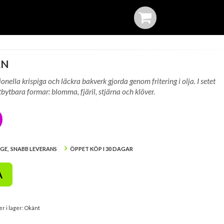
RN
ionella krispiga och läckra bakverk gjorda genom fritering i olja. I setet
tbytbara formar: blomma, fjäril, stjärna och klöver.
IGE, SNABB LEVERANS
ÖPPET KÖP I 30 DAGAR
A
er i lager: Okänt