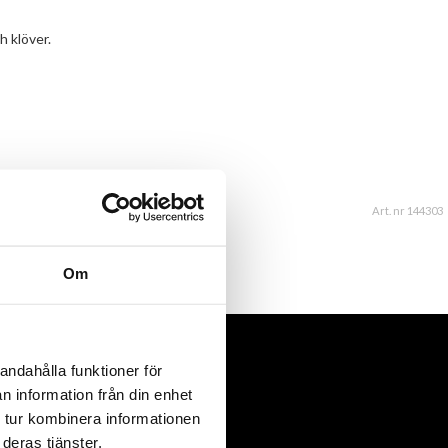
h klöver.
Art. nr 144303
Om
andahålla funktioner för
n information från din enhet
 tur kombinera informationen
deras tjänster.