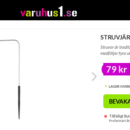
STRUVJÄ
Struvor är tradit
medföljer fyra u
79 kr
LAGER I SVER
BEVAK
Tillfälligt Slut
Preliminärt åt