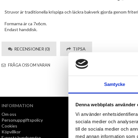
Struvor är traditionella krispiga och läckra bakverk gjorda genom friterin
Formarna är ca 7x6cm.
Endast handdisk.
RECENSIONER (0)
TIPSA
FRÅGA OSS OM VARAN
Samtycke
Denna webbplats använder 
INFORMATION
VI ERBJUDER
Vi använder enhetsidentifierar
Om oss
Snabb leverans
Personuppgiftspolicy
Öppet köp i 30 dagar
sociala medier och analysera 
Cookies
till de sociala medier och a
Köpvillkor
med annan information som du 
E-posta kundservice