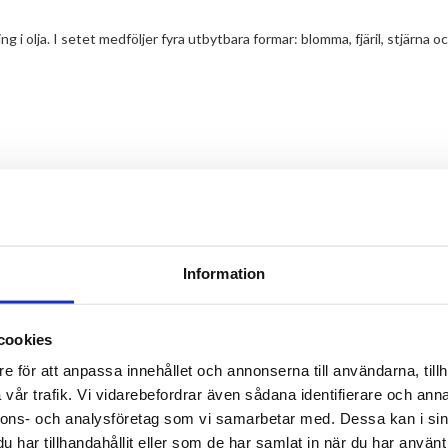
g i olja. I setet medföljer fyra utbytbara formar: blomma, fjäril, stjärna oc
Information
TILL TOPPEN
cookies
LEVERANS
BETALNING
e för att anpassa innehållet och annonserna till användarna, tillh
Lager i Sverige
Leverans med Postnord
vår trafik. Vi vidarebefordrar även sådana identifierare och anna
nnons- och analysföretag som vi samarbetar med. Dessa kan i sin
har tillhandahållit eller som de har samlat in när du har använt 