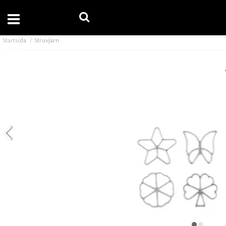
Startsida
Struvjärn