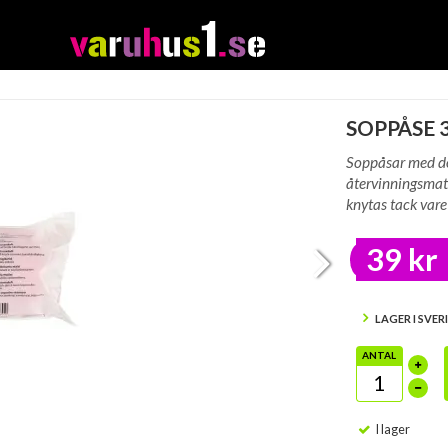
SOPPÅSE 
Soppåsar med do
återvinningsmate
knytas tack vare
39 kr
LAGER I SVER
ANTAL
I lager