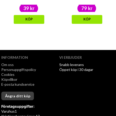
39 kr
79 kr
KÖP
KÖP
INFORMATION
VI ERBJUDER
Om oss
Snabb leverans
Personuppgiftspolicy
Öppet köp i 30 dagar
Cookies
Köpvillkor
E-posta kundservice
Ångra ditt köp
Företagsuppgifter:
Varuhus1