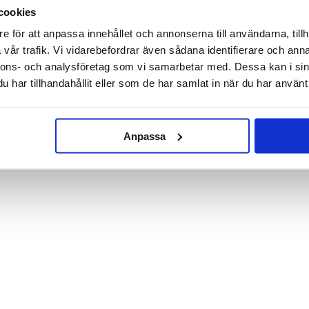
Ryggkliare
Toalettbomber Unicornfart
cookies
e för att anpassa innehållet och annonserna till användarna, tillh
49 kr
20 kr
59 kr
vår trafik. Vi vidarebefordrar även sådana identifierare och anna
nnons- och analysföretag som vi samarbetar med. Dessa kan i sin
KÖP
KÖP
har tillhandahållit eller som de har samlat in när du har använt 
Anpassa