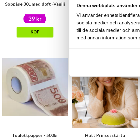
Soppåse 30L med doft -Vanilj
Plåster med arga ord 24-pack
Denna webbplats använder 
Vi använder enhetsidentifierar
39 kr
29 kr
sociala medier och analysera 
till de sociala medier och a
KÖP
KÖP
med annan information som du 
Toalettpapper - 500kr
Hatt Prinsesstårta