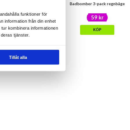
Kedja för lykta/ampel Svart
Badbomber 3-pack regnbåge
andahålla funktioner för
49 kr
59 kr
n information från din enhet
 tur kombinera informationen
KÖP
KÖP
deras tjänster.
Tillåt alla