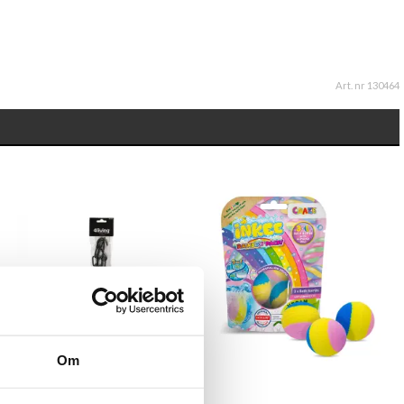
Art. nr 130464
Om