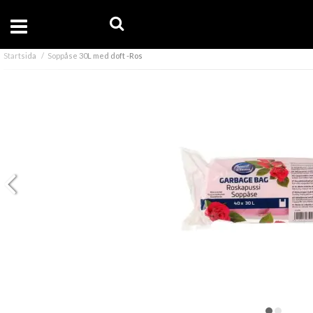
Startsida
Soppåse 30L med doft -Ros