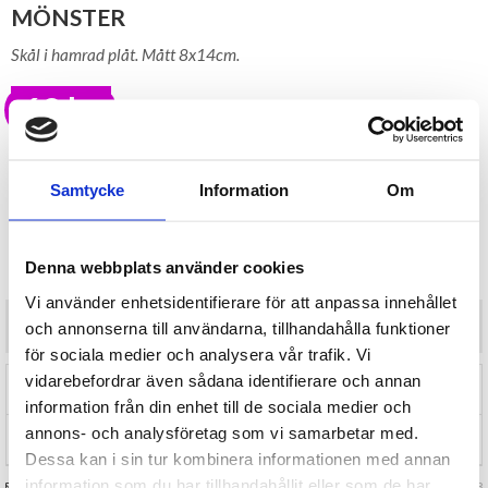
MÖNSTER
Skål i hamrad plåt. Mått 8x14cm.
69 kr
LAGER I SVERIGE, SNABB LEVERANS
ÖPPET KÖP I 30 DAGAR
Samtycke
Information
Om
BEVAKA
Tillfälligt Slut
Denna webbplats använder cookies
Preliminärt åter i lager: Okänt
Vi använder enhetsidentifierare för att anpassa innehållet
Skål i hamrad plåt. Mått 8x14cm.
och annonserna till användarna, tillhandahålla funktioner
för sociala medier och analysera vår trafik. Vi
vidarebefordrar även sådana identifierare och annan
RECENSIONER (0)
information från din enhet till de sociala medier och
annons- och analysföretag som vi samarbetar med.
TIPSA
Dessa kan i sin tur kombinera informationen med annan
information som du har tillhandahållit eller som de har
FRÅGA OSS OM VARAN
Art. nr 144278