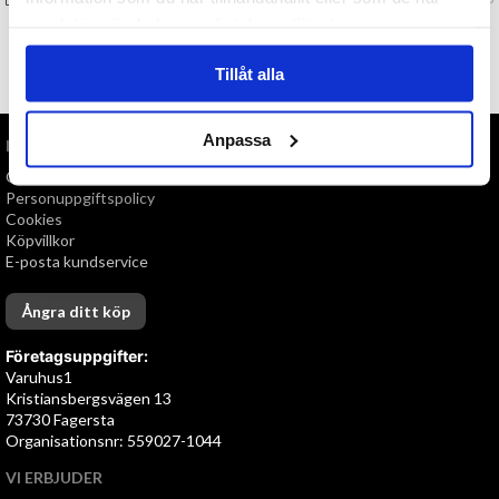
samlat in när du har använt deras tjänster.
TILL TOPPEN
Tillåt alla
Anpassa
INFORMATION
Om oss
Personuppgiftspolicy
Cookies
Köpvillkor
E-posta kundservice
Ångra ditt köp
Företagsuppgifter:
Varuhus1
Kristiansbergsvägen 13
73730 Fagersta
Organisationsnr: 559027-1044
VI ERBJUDER