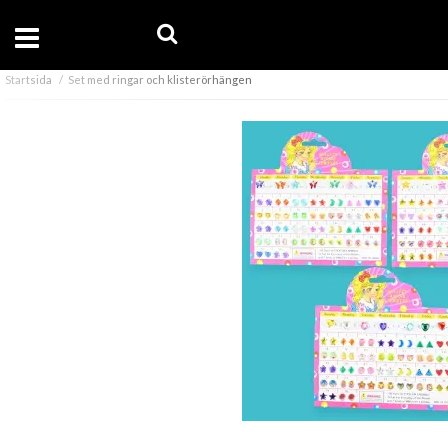
Startsida
Set med ringar och klisterörhängen