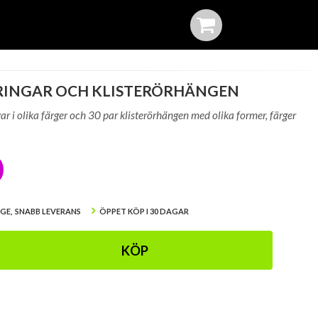
 RINGAR OCH KLISTERÖRHÄNGEN
gar i olika färger och 30 par klisterörhängen med olika former, färger
IGE, SNABB LEVERANS
ÖPPET KÖP I 30 DAGAR
KÖP