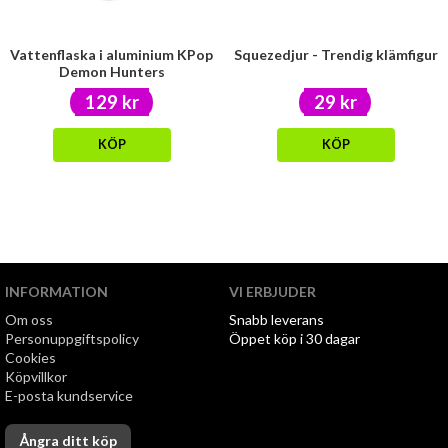
Vattenflaska i aluminium KPop
Squezedjur - Trendig klämfigur
Demon Hunters
129 kr
29 kr
KÖP
KÖP
INFORMATION
VI ERBJUDER
Om oss
Snabb leverans
Personuppgiftspolicy
Öppet köp i 30 dagar
Cookies
Köpvillkor
E-posta kundservice
Ångra ditt köp