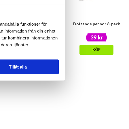
10 st klubbor -Cupcake
Doftande pennor 8-pack
andahålla funktioner för
n information från din enhet
29 kr
39 kr
 tur kombinera informationen
39 kr
deras tjänster.
KÖP
KÖP
Tillåt alla