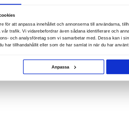
cookies
Pippi Långstrump målarbok
Sminkset - Glittrig glass
e för att anpassa innehållet och annonserna till användarna, tillh
(Pinne)
vår trafik. Vi vidarebefordrar även sådana identifierare och anna
59.90 kr
29 kr
nnons- och analysföretag som vi samarbetar med. Dessa kan i sin
79.90 kr
har tillhandahållit eller som de har samlat in när du har använt 
KÖP
KÖP
Anpassa