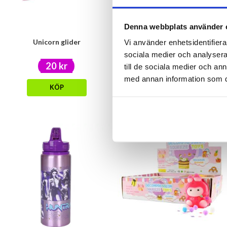
Denna webbplats använder 
Unicorn glider
Gör ditt egna godishalsband
Vi använder enhetsidentifierar
sociala medier och analysera 
20 kr
29 kr
till de sociala medier och a
med annan information som du 
KÖP
KÖP