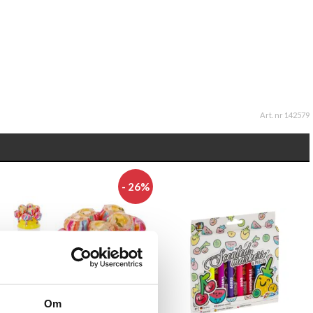
Art. nr 142579
- 26%
Om