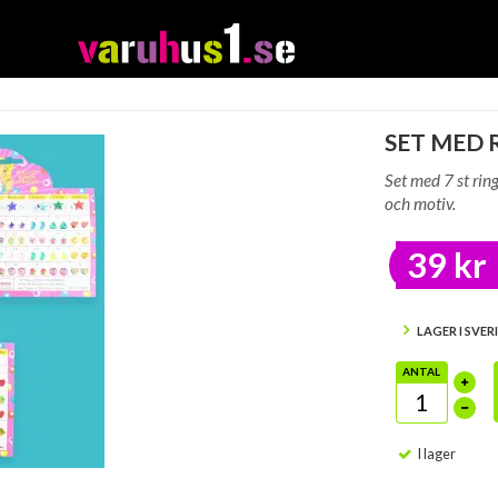
SET MED
Set med 7 st rin
och motiv.
39 kr
LAGER I SVER
ANTAL
I lager