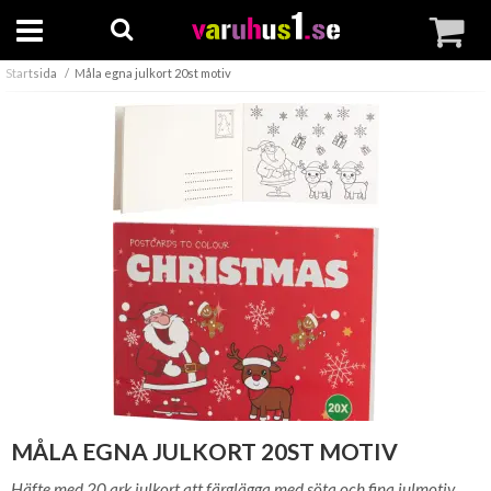
Startsida
Måla egna julkort 20st motiv
MÅLA EGNA JULKORT 20ST MOTIV
Häfte med 20 ark julkort att färglägga med söta och fina julmotiv.