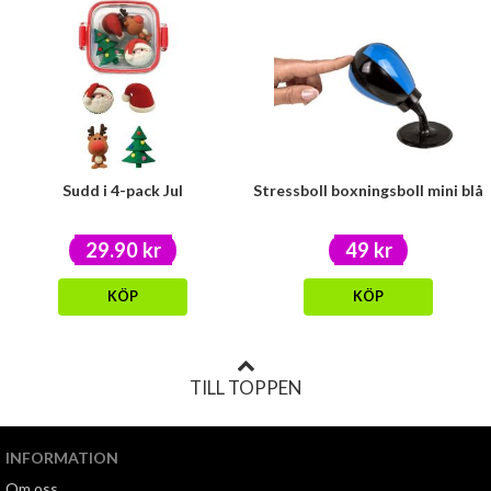
Sudd i 4-pack Jul
Stressboll boxningsboll mini blå
29.90 kr
49 kr
KÖP
KÖP
TILL TOPPEN
INFORMATION
Om oss