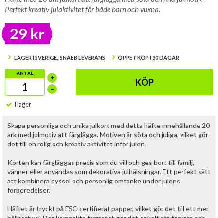
Perfekt kreativ julaktivitet för både barn och vuxna.
29 kr
LAGER I SVERIGE, SNABB LEVERANS
ÖPPET KÖP I 30 DAGAR
ANTAL
KÖP
I lager
Skapa personliga och unika julkort med detta häfte innehållande 20
ark med julmotiv att färglägga. Motiven är söta och juliga, vilket gör
det till en rolig och kreativ aktivitet inför julen.
Korten kan färgläggas precis som du vill och ges bort till familj,
vänner eller användas som dekorativa julhälsningar. Ett perfekt sätt
att kombinera pyssel och personlig omtanke under julens
förberedelser.
Häftet är tryckt på FSC-certifierat papper, vilket gör det till ett mer
hållbart val. Det kompakta formatet gör det enkelt att förvara och