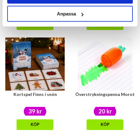
39 kr
20 kr
Anpassa
KÖP
KÖP
Kortspel Finns i snön
Överstrykningspenna Morot
39 kr
20 kr
KÖP
KÖP