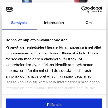
Samtycke
Information
Om
Snöspray 150ml - glow in the
Stressboll boxningsboll mini
dark
röd
49.90 kr
49 kr
Denna webbplats använder cookies
Vi använder enhetsidentifierare för att anpassa innehållet
KÖP
KÖP
och annonserna till användarna, tillhandahålla funktioner
för sociala medier och analysera vår trafik. Vi
vidarebefordrar även sådana identifierare och annan
information från din enhet till de sociala medier och
annons- och analysföretag som vi samarbetar med.
Dessa kan i sin tur kombinera informationen med annan
information som du har tillhandahållit eller som de har
samlat in när du har använt deras tjänster.
Yatzy Sverige
Fönsterdekoration -
Tillåt alla
Pepparkakshus