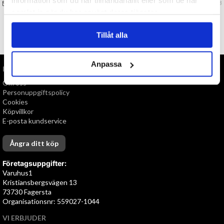
information som du har tillhandahållit eller som de har
FRÅGA OSS OM VARAN
Art. nr 124493
samlat in när du har använt deras tjänster.
Tillåt alla
TILL TOPPEN
Anpassa
INFORMATION
Om oss
Personuppgiftspolicy
Cookies
Köpvillkor
E-posta kundservice
Ångra ditt köp
Företagsuppgifter:
Varuhus1
Kristiansbergsvägen 13
73730 Fagersta
Organisationsnr: 559027-1044
VI ERBJUDER