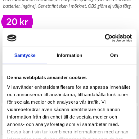
batterier, ingår ej. Ger ett fint sken i mörkret. OBS glöm ej välja färg.
20 kr
LAGER I SVERIGE, SNABB LEVERANS
ÖPPET KÖP I 30 DAGAR
BEVAKA
Samtycke
Information
Om
Tillfälligt Slut
Preliminärt åter i lager: Okänt
Denna webbplats använder cookies
Liten dekorationsrislampa för tex festbelysning. Lyser med 2st
Vi använder enhetsidentifierare för att anpassa innehållet
AAA batterier, ingår ej. Ger ett fint sken i mörkret. OBS glöm ej
välja färg.
och annonserna till användarna, tillhandahålla funktioner
för sociala medier och analysera vår trafik. Vi
vidarebefordrar även sådana identifierare och annan
RECENSIONER (0)
information från din enhet till de sociala medier och
annons- och analysföretag som vi samarbetar med.
TIPSA
Dessa kan i sin tur kombinera informationen med annan