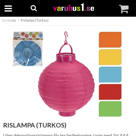
Startsida
Rislampa (Turkos)
RISLAMPA (TURKOS)
Liten dekorationsrislampa för tex festbelysning. Lyser med 2st AAA