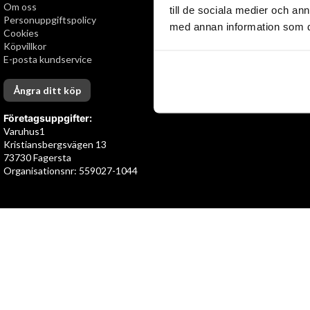
Om oss
Snabb leverans
till de sociala medier och a
Personuppgiftspolicy
Öppet köp i 30 dagar
med annan information som du 
Cookies
Köpvillkor
E-posta kundservice
Ångra ditt köp
Företagsuppgifter:
Varuhus1
Kristiansbergsvägen 13
73730 Fagersta
Organisationsnr: 559027-1044