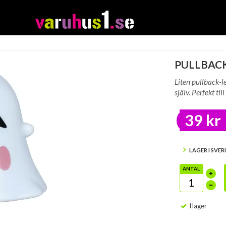
PULLBACK
Liten pullback-le
själv. Perfekt t
39 kr
LAGER I SVER
ANTAL
I lager