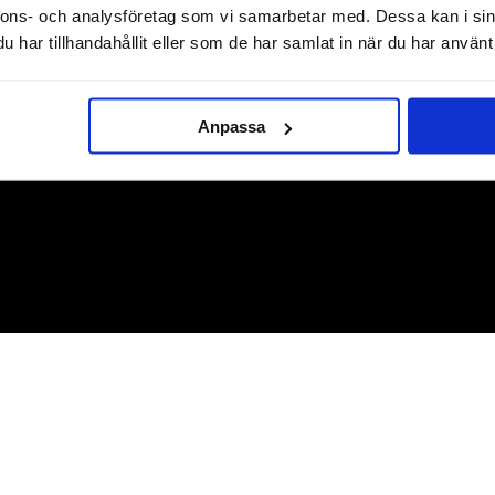
Lager i Sverige
nnons- och analysföretag som vi samarbetar med. Dessa kan i sin
Leverans med Postnord
har tillhandahållit eller som de har samlat in när du har använt 
Anpassa