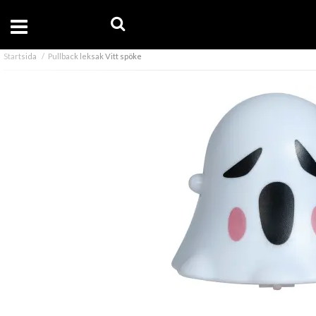
Startsida
Pullback leksak Vitt spöke