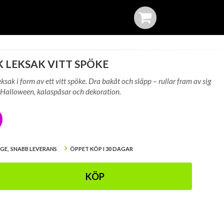
 LEKSAK VITT SPÖKE
ksak i form av ett vitt spöke. Dra bakåt och släpp – rullar fram av sig
ill Halloween, kalaspåsar och dekoration.
IGE, SNABB LEVERANS
ÖPPET KÖP I 30 DAGAR
KÖP