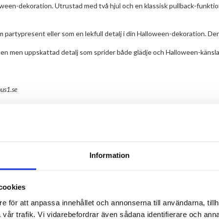
loween-dekoration. Utrustad med två hjul och en klassisk pullback-funktion
 partypresent eller som en lekfull detalj i din Halloween-dekoration. De
liten men uppskattad detalj som sprider både glädje och Halloween-känsla
us1.se
Information
TILL TOPPEN
cookies
e för att anpassa innehållet och annonserna till användarna, tillh
LEVERANS
BETALNING
vår trafik. Vi vidarebefordrar även sådana identifierare och anna