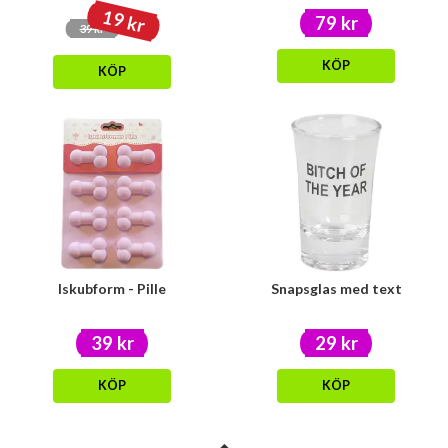
19 kr
79 kr
39 kr
KÖP
KÖP
Iskubform - Pille
Snapsglas med text
39 kr
29 kr
KÖP
KÖP