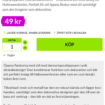
Halloweenfesten. Perfekt för att öppna flaskor med stil samtidigt
som den fungerar som dekoration.
49 kr
LAGER I SVERIGE, SNABB LEVERANS
ÖPPET KÖP I 30 DAGAR
ANTAL
KÖP
I lager
Öppna flaskorna med stil med denna kapsylöppnare i unik
döskalledesign! Den kombinerar funktion och dekoration och blir
ett perfekt inslag till Halloweenfesten eller som en cool detalj i
köket året runt.
Tillverkad i resin och metall har den en robust känsla och ligger bra i
handen, samtidigt som den dekorativa designen gör den till mer än
bara ett verktyg – den blir en del av feststämningen.