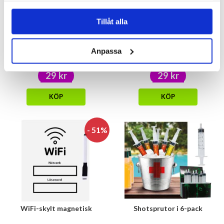
Tillåt alla
Snapsglas med text
Plåster med arga ord 24-pack
Anpassa
29 kr
29 kr
KÖP
KÖP
- 51%
WiFi-skylt magnetisk
Shotsprutor i 6-pack