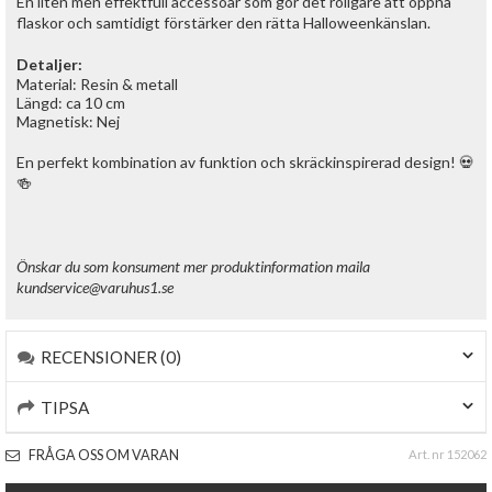
En liten men effektfull accessoar som gör det roligare att öppna
flaskor och samtidigt förstärker den rätta Halloweenkänslan.
Detaljer:
Material: Resin & metall
Längd: ca 10 cm
Magnetisk: Nej
En perfekt kombination av funktion och skräckinspirerad design! 💀
🍻
Önskar du som konsument mer produktinformation maila
kundservice@varuhus1.se
RECENSIONER (0)
TIPSA
FRÅGA OSS OM VARAN
Art. nr 152062