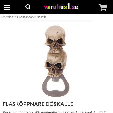
Startsida
Flasköppnare Döskalle
FLASKÖPPNARE DÖSKALLE
Kapsylöppnare med döskallemotiv – en praktisk och cool detalj till