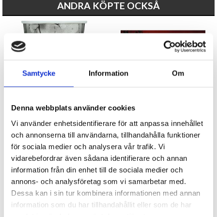
ANDRA KÖPTE OCKSÅ
Samtycke
Information
Om
Denna webbplats använder cookies
Döskalle pappersmugg 6-pack
Ljusslinga med döskallar
Vi använder enhetsidentifierare för att anpassa innehållet
29 kr
149 kr
och annonserna till användarna, tillhandahålla funktioner
för sociala medier och analysera vår trafik. Vi
KÖP
KÖP
vidarebefordrar även sådana identifierare och annan
information från din enhet till de sociala medier och
annons- och analysföretag som vi samarbetar med.
Dessa kan i sin tur kombinera informationen med annan
information som du har tillhandahållit eller som de har
samlat in när du har använt deras tjänster.