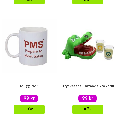
Mugg PMS
Dryckesspel -bitande krokodil
99 kr
99 kr
KÖP
KÖP