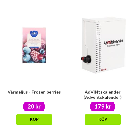
Värmeljus - Frozen berries
AdVINtskalender
(Adventskalender)
20 kr
179 kr
KÖP
KÖP