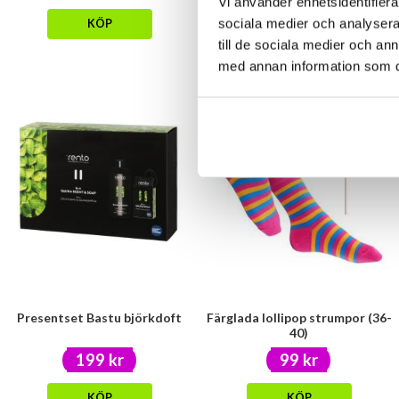
Vi använder enhetsidentifierar
sociala medier och analysera 
KÖP
KÖP
till de sociala medier och a
med annan information som du 
Presentset Bastu björkdoft
Färglada lollipop strumpor (36-
40)
199 kr
99 kr
KÖP
KÖP