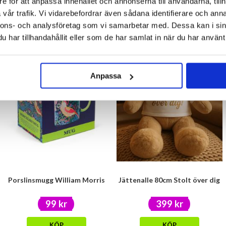
e för att anpassa innehållet och annonserna till användarna, tillh
vår trafik. Vi vidarebefordrar även sådana identifierare och anna
KÖP
KÖP
nnons- och analysföretag som vi samarbetar med. Dessa kan i sin
har tillhandahållit eller som de har samlat in när du har använt 
Anpassa
Porslinsmugg William Morris
Jättenalle 80cm Stolt över dig
99 kr
399 kr
KÖP
KÖP