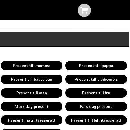
Present till mamma
Present till pappa
Present till bästa vän
Present till tjejkompis
Present till man
Present till fru
Mors dag present
Fars dag present
Present matintresserad
Present till bilintresserad