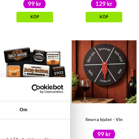
99 kr
129 kr
KÖP
KÖP
Om
Harley Davidson magneter 9st
Snurra hjulet - Vin
119 kr
99 kr