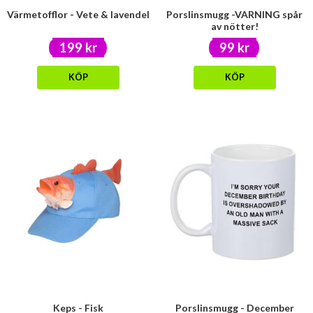
Värmetofflor - Vete & lavendel
Porslinsmugg -VARNING spår
av nötter!
199 kr
99 kr
KÖP
KÖP
Keps - Fisk
Porslinsmugg - December