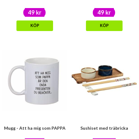
49 kr
49 kr
KÖP
KÖP
Mugg - Att ha mig som PAPPA
Sushiset med träbricka