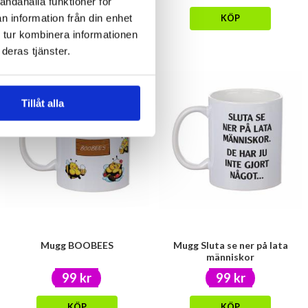
andahålla funktioner för
n information från din enhet
KÖP
KÖP
 tur kombinera informationen
deras tjänster.
Tillåt alla
Mugg BOOBEES
Mugg Sluta se ner på lata
människor
99 kr
99 kr
KÖP
KÖP