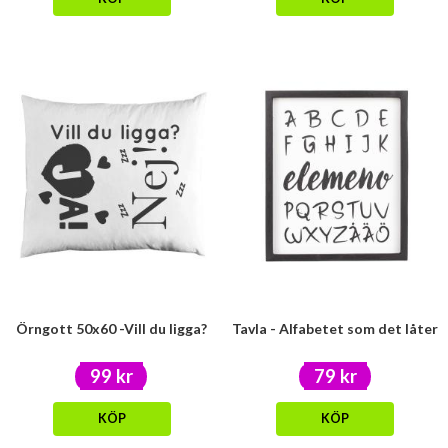
Örngott 50x60 -Vill du ligga?
Tavla - Alfabetet som det låter
99 kr
79 kr
KÖP
KÖP