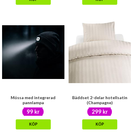
Mössa med integrerad
Bäddset 2-delar hotellsatin
pannlampa
(Champagne)
99 kr
299 kr
KÖP
KÖP