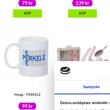
79 kr
139 kr
KÖP
KÖP
Samtycke
Mugg - PERKELE
Håraccessoarer-set
Denna webbplats använder 
99 kr
129 kr