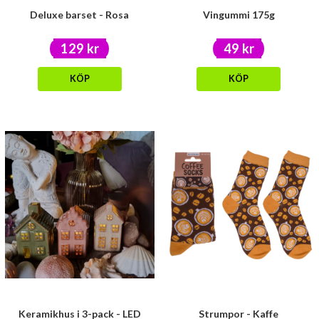
Deluxe barset - Rosa
Vingummi 175g
129 kr
49 kr
KÖP
KÖP
Keramikhus i 3-pack - LED
Strumpor - Kaffe