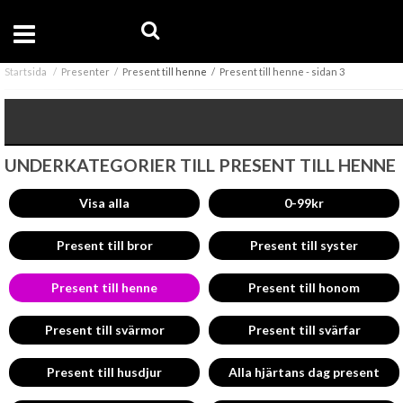
Startsida
Presenter
Present till henne
Present till henne - sidan 3
UNDERKATEGORIER TILL PRESENT TILL HENNE
Visa alla
0-99kr
Present till bror
Present till syster
Present till henne
Present till honom
Present till svärmor
Present till svärfar
Present till husdjur
Alla hjärtans dag present