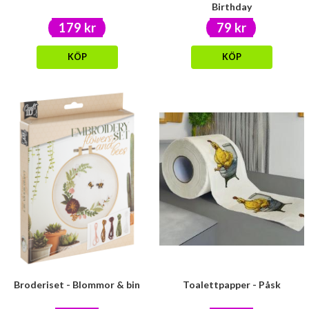
Birthday
179 kr
79 kr
KÖP
KÖP
Broderiset - Blommor & bin
Toalettpapper - Påsk