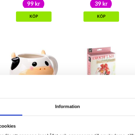
99 kr
39 kr
KÖP
KÖP
Information
Mugg - Ko
Pysselset- Virka blommor i
kruka
cookies
129 kr
129 kr