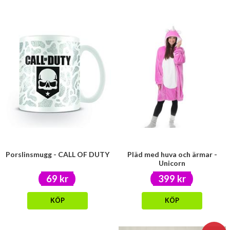
Porslinsmugg - CALL OF DUTY
Pläd med huva och ärmar -
Unicorn
69 kr
399 kr
KÖP
KÖP