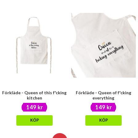
Förkläde - Queen of this f*cking
Förkläde - Queen of f*cking
kitchen
everything
149 kr
149 kr
KÖP
KÖP