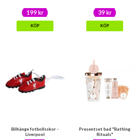
199 kr
39 kr
KÖP
KÖP
Bilhänge fotbollsskor -
Presentset bad "Bathing
Liverpool
Rituals"