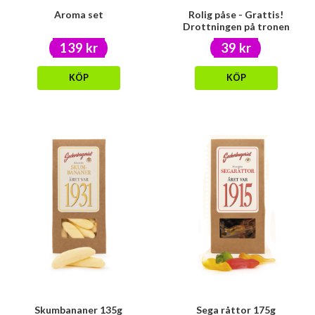
Aroma set
Rolig påse - Grattis!
Drottningen på tronen
139 kr
39 kr
KÖP
KÖP
Skumbananer 135g
Sega råttor 175g