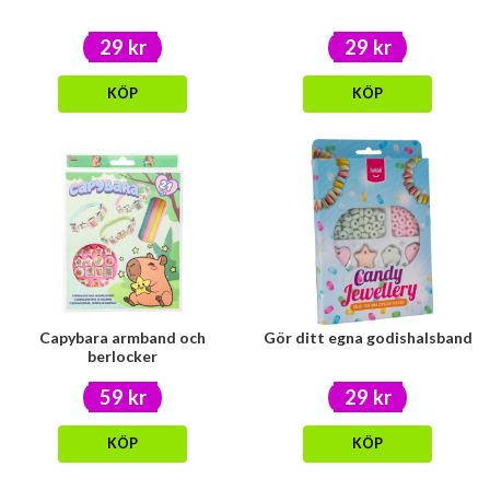
29 kr
29 kr
KÖP
KÖP
Capybara armband och
Gör ditt egna godishalsband
berlocker
59 kr
29 kr
KÖP
KÖP