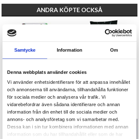
ANDRA KÖPTE OCKSÅ
Samtycke
Information
Om
Denna webbplats använder cookies
Bingopennor 3-pack
Bäddset - Gamer
Vi använder enhetsidentifierare för att anpassa innehållet
och annonserna till användarna, tillhandahålla funktioner
39 kr
299 kr
för sociala medier och analysera vår trafik. Vi
vidarebefordrar även sådana identifierare och annan
KÖP
KÖP
information från din enhet till de sociala medier och
annons- och analysföretag som vi samarbetar med.
Dessa kan i sin tur kombinera informationen med annan
information som du har tillhandahållit eller som de har