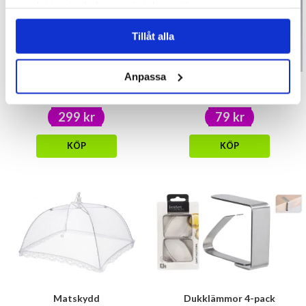
samlat in när du har använt deras tjänster.
Tillåt alla
Anpassa
Bäddset 2-delar - Unicorn
Servettställ Husvagn blå
299 kr
79 kr
KÖP
KÖP
Matskydd
Dukklämmor 4-pack