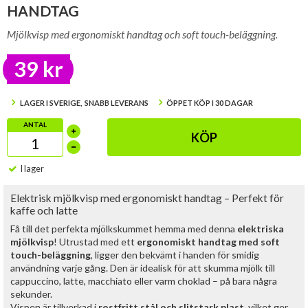
HANDTAG
Mjölkvisp med ergonomiskt handtag och soft touch-beläggning.
39 kr
LAGER I SVERIGE, SNABB LEVERANS
ÖPPET KÖP I 30 DAGAR
ANTAL
KÖP
I lager
Elektrisk mjölkvisp med ergonomiskt handtag – Perfekt för
kaffe och latte
Få till det perfekta mjölkskummet hemma med denna
elektriska
mjölkvisp
! Utrustad med ett
ergonomiskt handtag med soft
touch-beläggning
, ligger den bekvämt i handen för smidig
användning varje gång. Den är idealisk för att skumma mjölk till
cappuccino, latte, macchiato eller varm choklad – på bara några
sekunder.
Vispen är tillverkad i
rostfritt stål och slitstark plast
, vilket ger