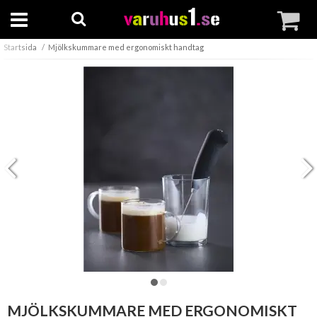
Startsida
Mjölkskummare med ergonomiskt handtag
MJÖLKSKUMMARE MED ERGONOMISKT