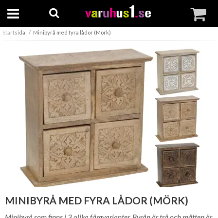
Startsida
Minibyrå med fyra lådor (Mörk)
MINIBYRÅ MED FYRA LÅDOR (MÖRK)
Minibyrå som finns i 3 olika färgvarianter. Byrån är trä och måtten är