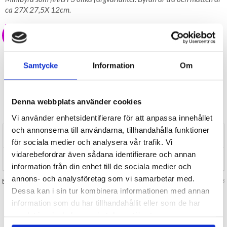
ca 27X 27,5X 12cm.
199 kr
LAGER I SVERIGE, SNABB LEVERANS
ÖPPET KÖP I 30 DAGAR
Samtycke
Information
Om
BEVAKA
Denna webbplats använder cookies
Tillfälligt Slut
Preliminärt åter i lager: Okänt
Vi använder enhetsidentifierare för att anpassa innehållet
och annonserna till användarna, tillhandahålla funktioner
RECENSIONER (0)
för sociala medier och analysera vår trafik. Vi
vidarebefordrar även sådana identifierare och annan
TIPSA
information från din enhet till de sociala medier och
annons- och analysföretag som vi samarbetar med.
FRÅGA OSS OM VARAN
Art. nr 129883
Dessa kan i sin tur kombinera informationen med annan
information som du har tillhandahållit eller som de har
TILL TOPPEN
samlat in när du har använt deras tjänster.