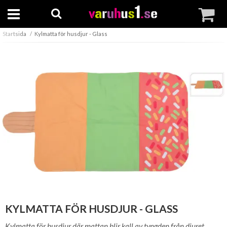
Startsida
Kylmatta för husdjur - Glass
KYLMATTA FÖR HUSDJUR - GLASS
Kylmatta för husdjur där mattan blir kall av tyngden från djuret.