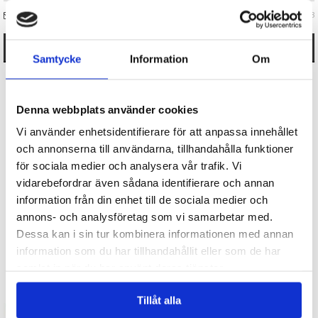
FRÅGA OSS OM VARAN
Art. nr 143653
ANDRA KÖPTE OCKSÅ
Samtycke
Information
Om
Denna webbplats använder cookies
Vi använder enhetsidentifierare för att anpassa innehållet
och annonserna till användarna, tillhandahålla funktioner
för sociala medier och analysera vår trafik. Vi
vidarebefordrar även sådana identifierare och annan
Fiskspelet
Kortspel Finns i sjön
information från din enhet till de sociala medier och
annons- och analysföretag som vi samarbetar med.
Dessa kan i sin tur kombinera informationen med annan
69 kr
39 kr
information som du har tillhandahållit eller som de har
samlat in när du har använt deras tjänster.
KÖP
KÖP
Tillåt alla