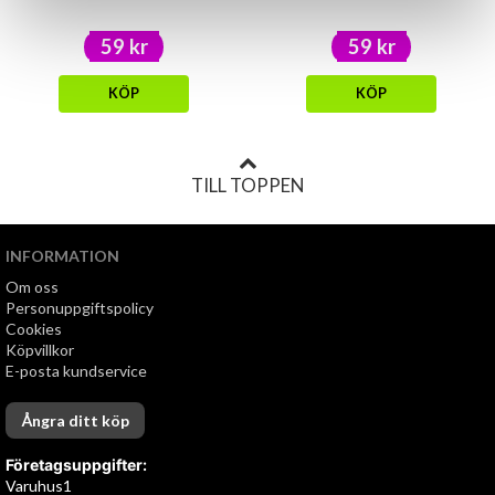
59 kr
59 kr
KÖP
KÖP
TILL TOPPEN
INFORMATION
Om oss
Personuppgiftspolicy
Cookies
Köpvillkor
E-posta kundservice
Ångra ditt köp
Företagsuppgifter:
Varuhus1