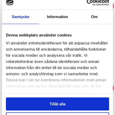
- 29%
Samtycke
Information
Om
Denna webbplats använder cookies
Vi använder enhetsidentifierare för att anpassa innehållet
Julgranshänge -Tomte
Julgranshänge 6-pack Beer
och annonserna till användarna, tillhandahålla funktioner
för sociala medier och analysera vår trafik. Vi
49 kr
29 kr
vidarebefordrar även sådana identifierare och annan
69 kr
information från din enhet till de sociala medier och
KÖP
KÖP
annons- och analysföretag som vi samarbetar med.
Dessa kan i sin tur kombinera informationen med annan
information som du har tillhandahållit eller som de har
- 26%
samlat in när du har använt deras tjänster.
Tillåt alla