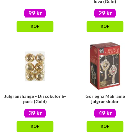
luva (Guld)
99 kr
29 kr
KÖP
KÖP
Julgranshänge - Discokulor 6-
Gör egna Makramé
pack (Guld)
julgranskulor
39 kr
49 kr
KÖP
KÖP