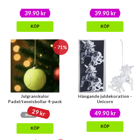
39.90 kr
39.90 kr
KÖP
KÖP
- 71%
Julgranskulor
Hängande juldekoration -
Padel/tennisbollar 4-pack
Unicorn
29 kr
49.90 kr
99 kr
KÖP
KÖP