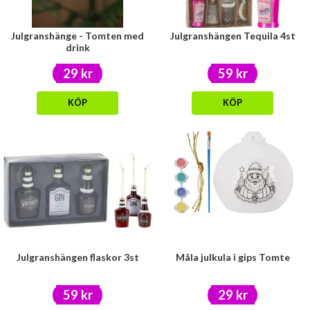
Julgranshänge - Tomten med
Julgranshängen Tequila 4st
drink
29 kr
59 kr
KÖP
KÖP
Julgranshängen flaskor 3st
Måla julkula i gips Tomte
59 kr
29 kr