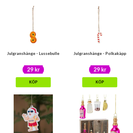
Julgranshänge - Lussebulle
Julgranshänge - Polkakäpp
29 kr
29 kr
KÖP
KÖP