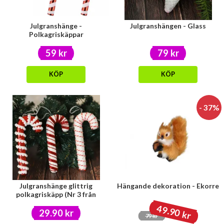
Julgranshänge -
Julgranshängen - Glass
Polkagriskäppar
59 kr
79 kr
KÖP
KÖP
- 37%
Julgranshänge glittrig
Hängande dekoration - Ekorre
polkagriskäpp (Nr 3 från
vänster)
49.90 kr
29.90 kr
79 kr