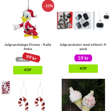
- 23%
Julgranshänge Disney - Kalle
Julgranskulor med etikett 4-
Anka
pack
99 kr
59 kr
129 kr
KÖP
KÖP