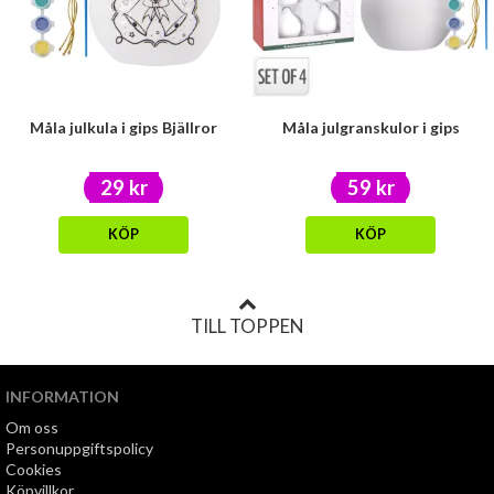
Måla julkula i gips Bjällror
Måla julgranskulor i gips
29 kr
59 kr
KÖP
KÖP
TILL TOPPEN
INFORMATION
Om oss
Personuppgiftspolicy
Cookies
Köpvillkor