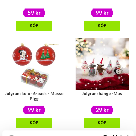
59 kr
99 kr
KÖP
KÖP
Julgranskulor 6-pack - Musse
Julgranshänge -Mus
Pigg
99 kr
29 kr
KÖP
KÖP