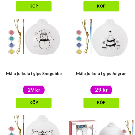
KÖP
KÖP
Måla julkula i gips Snögubbe
Måla julkula i gips Julgran
29 kr
29 kr
KÖP
KÖP