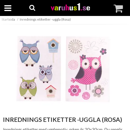
Startsida
Inrednings etiketter -uggla (Rosa)
INREDNINGS ETIKETTER -UGGLA (ROSA)
Inrednings etiketter med ugglemotiv, arken är 20x30cm. Du rengör