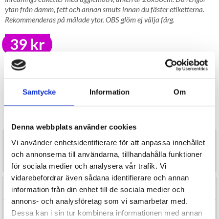
ytan från damm, fett och annan smuts innan du fäster etiketterna.
Rekommenderas på målade ytor. OBS glöm ej välja färg.
39 kr
LAGER I SVERIGE, SNABB LEVERANS
ÖPPET KÖP I 30 DAGAR
BEVAKA
Samtycke
Information
Om
Tillfälligt Slut
Preliminärt åter i lager: Okänt
Denna webbplats använder cookies
Inrednings etiketter med ugglemotiv, arken är 20x30cm. Du rengör
Vi använder enhetsidentifierare för att anpassa innehållet
ytan från damm, fett och annan smuts innan du fäster etiketterna.
och annonserna till användarna, tillhandahålla funktioner
Rekommenderas på målade ytor. OBS glöm ej välja färg.
för sociala medier och analysera vår trafik. Vi
vidarebefordrar även sådana identifierare och annan
RECENSIONER (0)
information från din enhet till de sociala medier och
annons- och analysföretag som vi samarbetar med.
TIPSA
Dessa kan i sin tur kombinera informationen med annan