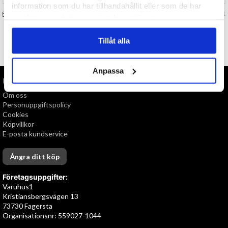
information som du har tillhandahållit eller som de har
FRÅGA OSS OM VARAN
Art. nr 127381
samlat in när du har använt deras tjänster.
Tillåt alla
TILL TOPPEN
Anpassa
INFORMATION
Om oss
Personuppgiftspolicy
Cookies
Köpvillkor
E-posta kundservice
Ångra ditt köp
Företagsuppgifter:
Varuhus1
Kristiansbergsvägen 13
73730 Fagersta
Organisationsnr: 559027-1044