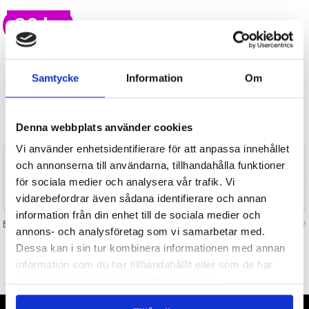
20 kr
LAGER I SVERIGE, SNABB LEVERANS
ÖPPET KÖP I 30 DAGAR
Samtycke
Information
Om
BEVAKA
Tillfälligt Slut
Denna webbplats använder cookies
Preliminärt åter i lager: Okänt
Vi använder enhetsidentifierare för att anpassa innehållet
RECENSIONER (0)
och annonserna till användarna, tillhandahålla funktioner
för sociala medier och analysera vår trafik. Vi
TIPSA
vidarebefordrar även sådana identifierare och annan
information från din enhet till de sociala medier och
FRÅGA OSS OM VARAN
Art. nr 124519
annons- och analysföretag som vi samarbetar med.
Dessa kan i sin tur kombinera informationen med annan
information som du har tillhandahållit eller som de har
TILL TOPPEN
samlat in när du har använt deras tjänster.