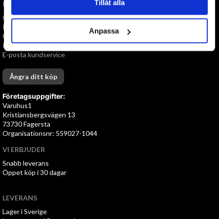
Tillåt alla
INFORMATION
Om oss
Personuppgiftspolicy
Anpassa
Cookies
Köpvillkor
E-posta kundservice
Ångra ditt köp
Företagsuppgifter:
Varuhus1
Kristiansbergsvägen 13
73730 Fagersta
Organisationsnr: 559027-1044
VI ERBJUDER
Snabb leverans
Öppet köp i 30 dagar
LEVERANS
Lager i Sverige