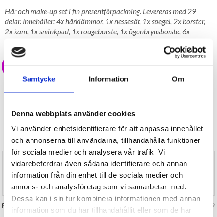
Hår och make-up set i fin presentförpackning. Levereras med 29
delar. Innehåller: 4x hårklämmor, 1x nessesär, 1x spegel, 2x borstar,
2x kam, 1x sminkpad, 1x rougeborste, 1x ögonbrynsborste, 6x
sminkborste och 10x hårband.
99 kr
Samtycke
Information
Om
LAGER I SVERIGE, SNABB LEVERANS
ÖPPET KÖP I 30 DAGAR
BEVAKA
Denna webbplats använder cookies
Vi använder enhetsidentifierare för att anpassa innehållet
Tillfälligt Slut
och annonserna till användarna, tillhandahålla funktioner
Preliminärt åter i lager: Okänt
för sociala medier och analysera vår trafik. Vi
RECENSIONER (0)
vidarebefordrar även sådana identifierare och annan
information från din enhet till de sociala medier och
TIPSA
annons- och analysföretag som vi samarbetar med.
Dessa kan i sin tur kombinera informationen med annan
FRÅGA OSS OM VARAN
Art. nr 127229
information som du har tillhandahållit eller som de har