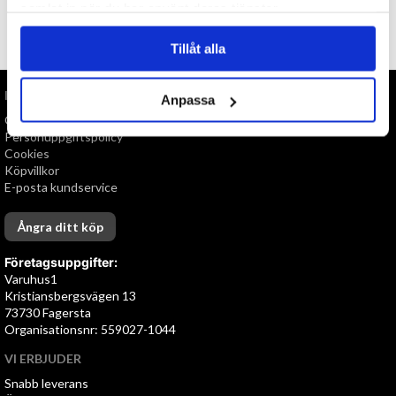
samlat in när du har använt deras tjänster.
TILL TOPPEN
Tillåt alla
INFORMATION
Anpassa
Om oss
Personuppgiftspolicy
Cookies
Köpvillkor
E-posta kundservice
Ångra ditt köp
Företagsuppgifter:
Varuhus1
Kristiansbergsvägen 13
73730 Fagersta
Organisationsnr: 559027-1044
VI ERBJUDER
Snabb leverans