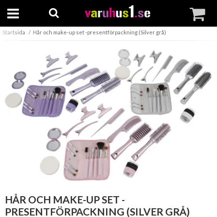
Startsida
Hår och make-up set -presentförpackning (Silver grå)
HÅR OCH MAKE-UP SET -
PRESENTFÖRPACKNING (SILVER GRÅ)