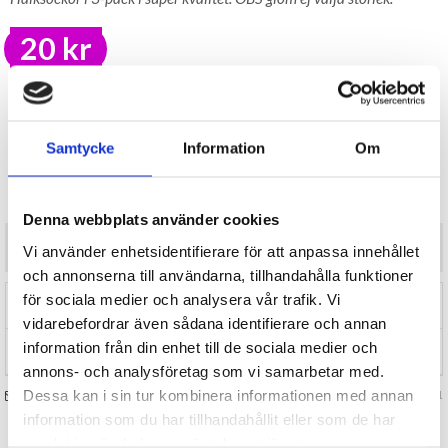
20 kr
LAGER I SVERIGE, SNABB LEVERANS
ÖPPET KÖP I 30 DAGAR
BEVAKA
Samtycke
Information
Om
Tillfälligt Slut
Preliminärt åter i lager: Okänt
Denna webbplats använder cookies
Halksockor i 3-pack i super kvalitet. OBS glöm ej välja storlek.
Vi använder enhetsidentifierare för att anpassa innehållet
och annonserna till användarna, tillhandahålla funktioner
för sociala medier och analysera vår trafik. Vi
RECENSIONER (0)
vidarebefordrar även sådana identifierare och annan
information från din enhet till de sociala medier och
TIPSA
annons- och analysföretag som vi samarbetar med.
Dessa kan i sin tur kombinera informationen med annan
FRÅGA OSS OM VARAN
Art. nr 125031
information som du har tillhandahållit eller som de har
samlat in när du har använt deras tjänster.