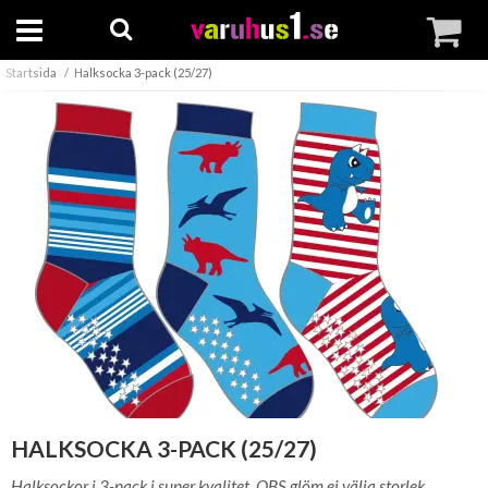
Startsida
Halksocka 3-pack (25/27)
HALKSOCKA 3-PACK (25/27)
Halksockor i 3-pack i super kvalitet. OBS glöm ej välja storlek.