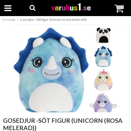
Startsida
Gosedjur -Söt figur (Unicorn (rosa melerad))
GOSEDJUR -SÖT FIGUR (UNICORN (ROSA
MELERAD))