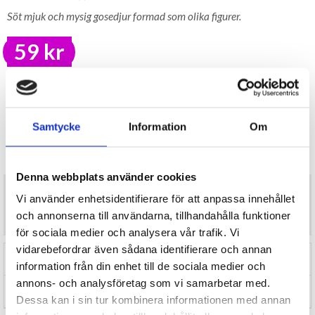
Söt mjuk och mysig gosedjur formad som olika figurer.
59 kr
LAGER I SVERIGE, SNABB LEVERANS
ÖPPET KÖP I 30 DAGAR
BEVAKA
Samtycke
Information
Om
Tillfälligt Slut
Preliminärt åter i lager: Okänt
Denna webbplats använder cookies
Söt mjuk och mysig gosedjur formad som olika figurer.
Vi använder enhetsidentifierare för att anpassa innehållet
Mått: ca 14 cm
CE-märkt
och annonserna till användarna, tillhandahålla funktioner
för sociala medier och analysera vår trafik. Vi
vidarebefordrar även sådana identifierare och annan
RECENSIONER (0)
information från din enhet till de sociala medier och
annons- och analysföretag som vi samarbetar med.
TIPSA
Dessa kan i sin tur kombinera informationen med annan