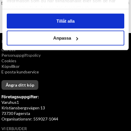
information som du har tillhandahållit eller som de har
FRÅGA OSS OM VARAN
Art. nr 146941
samlat in när du har använt deras tjänster.
Tillåt alla
TILL TOPPEN
Anpassa
INFORMATION
Om oss
Personuppgiftspolicy
Cookies
Köpvillkor
E-posta kundservice
Ångra ditt köp
Företagsuppgifter:
Varuhus1
Kristiansbergsvägen 13
73730 Fagersta
Organisationsnr: 559027-1044
VI ERBJUDER