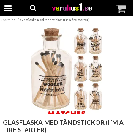
Startsida
Glasflaska med tändstickor (I´m a fire starter)
GLASFLASKA MED TÄNDSTICKOR (I´M A
FIRE STARTER)