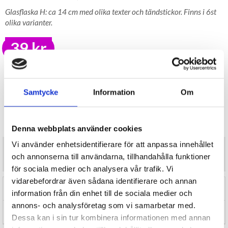
Glasflaska H: ca 14 cm med olika texter och tändstickor. Finns i 6st
olika varianter.
39 kr
LAGER I SVERIGE, SNABB LEVERANS
ÖPPET KÖP I 30 DAGAR
Samtycke
Information
Om
BEVAKA
Tillfälligt Slut
Preliminärt åter i lager: Okänt
Denna webbplats använder cookies
Vi använder enhetsidentifierare för att anpassa innehållet
Glasflaska H: ca 14 cm med olika texter och tändstickor. Finns i 6st
och annonserna till användarna, tillhandahålla funktioner
olika varianter.
för sociala medier och analysera vår trafik. Vi
vidarebefordrar även sådana identifierare och annan
RECENSIONER (0)
information från din enhet till de sociala medier och
annons- och analysföretag som vi samarbetar med.
TIPSA
Dessa kan i sin tur kombinera informationen med annan