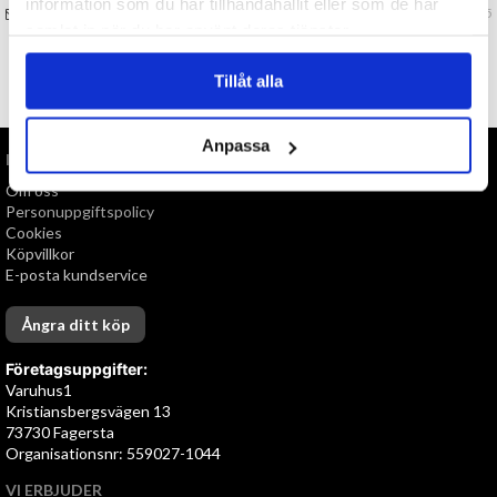
information som du har tillhandahållit eller som de har
FRÅGA OSS OM VARAN
Art. nr 136375
samlat in när du har använt deras tjänster.
Tillåt alla
TILL TOPPEN
Anpassa
INFORMATION
Om oss
Personuppgiftspolicy
Cookies
Köpvillkor
E-posta kundservice
Ångra ditt köp
Företagsuppgifter:
Varuhus1
Kristiansbergsvägen 13
73730 Fagersta
Organisationsnr: 559027-1044
VI ERBJUDER