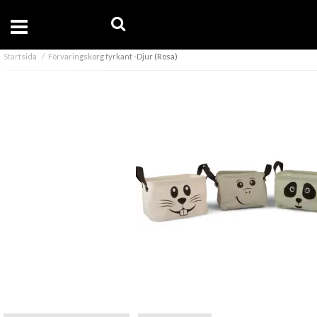
Startsida
Förvaringskorg fyrkant -Djur (Rosa)