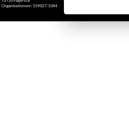
73730 Fagersta
Organisationsnr: 559027-1044