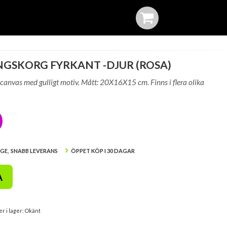
GSKORG FYRKANT -DJUR (ROSA)
 canvas med gulligt motiv. Mått: 20X16X15 cm. Finns i flera olika
IGE, SNABB LEVERANS
ÖPPET KÖP I 30 DAGAR
A
er i lager: Okänt