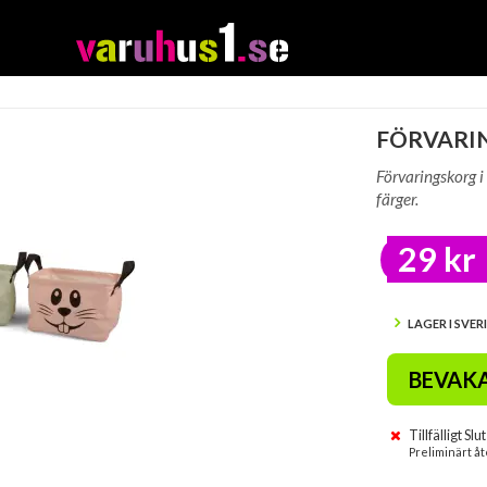
FÖRVARIN
Förvaringskorg i
färger.
29 kr
LAGER I SVER
BEVAK
Tillfälligt Slut
Preliminärt åt