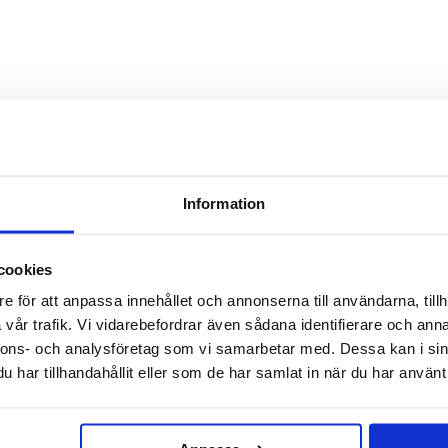
TILL TOPPEN
LEVERANS
BETALNING
Information
Lager i Sverige
Leverans med Postnord
cookies
e för att anpassa innehållet och annonserna till användarna, tillh
vår trafik. Vi vidarebefordrar även sådana identifierare och anna
nnons- och analysföretag som vi samarbetar med. Dessa kan i sin
har tillhandahållit eller som de har samlat in när du har använt 