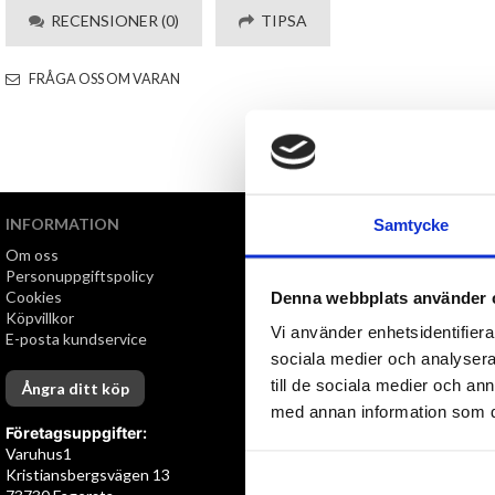
RECENSIONER (0)
TIPSA
FRÅGA OSS OM VARAN
INFORMATION
VI ERBJUDER
Samtycke
Om oss
Snabb leverans
Personuppgiftspolicy
Öppet köp i 30 dagar
Cookies
Denna webbplats använder 
Köpvillkor
Vi använder enhetsidentifierar
E-posta kundservice
sociala medier och analysera 
till de sociala medier och a
Ångra ditt köp
med annan information som du 
Företagsuppgifter:
Varuhus1
Kristiansbergsvägen 13