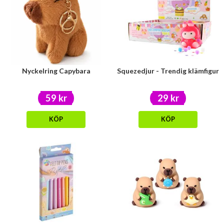
Nyckelring Capybara
Squezedjur - Trendig klämfigur
59 kr
29 kr
KÖP
KÖP