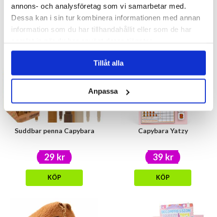
39 kr
59 kr
annons- och analysföretag som vi samarbetar med.
Dessa kan i sin tur kombinera informationen med annan
KÖP
KÖP
information som du har tillhandahållit eller som de har
samlat in när du har använt deras tjänster.
Tillåt alla
Anpassa
Suddbar penna Capybara
Capybara Yatzy
29 kr
39 kr
KÖP
KÖP