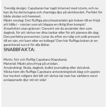
Trendig design: Capybaran har tagit internet med storm, och nu
kan du ha detta lugna och charmiga djur på skrivbordet. Perfekt för
både skolan och hemmet.
Mjukt omslag: Det fluffiga plyschmaterialet gör boken till en fröjd
att hålla i – nästan som att klappa en riktig liten kompis!
Kreativitet utan gränser: Oavsett om du använder den som
dagbok, för att skriva ner dina tankar eller för att planera din dag.
Den perfekta presenten: Letar du efter en rolig och unik present
till en vän, ett barn eller en kollega? Den här fluffiga boken är en
garanterad succé för alla åldrar.
SNABBFAKTA:
Motiv: Söt och fluffig Capybara (Kapybara).
Material: Mjukt plyschtyg på utsidan.
Användning: Skola, dagbok, bullet journaling eller skissbok.
Klicka hem din fluffiga Capybara-anteckningsbok idag och upplev
hur mycket roligare det blir att skriva när man har världens mest
avslappnade djur vid sin sida!