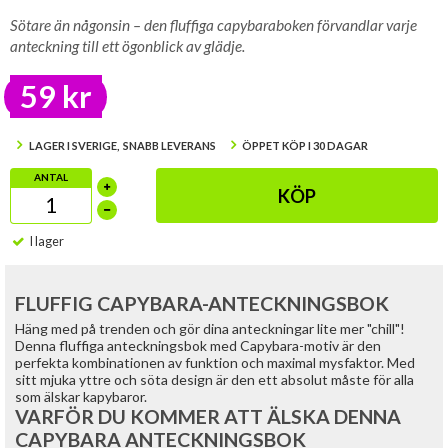
Sötare än någonsin – den fluffiga capybaraboken förvandlar varje
anteckning till ett ögonblick av glädje.
59 kr
LAGER I SVERIGE, SNABB LEVERANS
ÖPPET KÖP I 30 DAGAR
ANTAL
KÖP
I lager
FLUFFIG CAPYBARA-ANTECKNINGSBOK
Häng med på trenden och gör dina anteckningar lite mer "chill"!
Denna fluffiga anteckningsbok med Capybara-motiv är den
perfekta kombinationen av funktion och maximal mysfaktor. Med
sitt mjuka yttre och söta design är den ett absolut måste för alla
som älskar kapybaror.
VARFÖR DU KOMMER ATT ÄLSKA DENNA
CAPYBARA ANTECKNINGSBOK