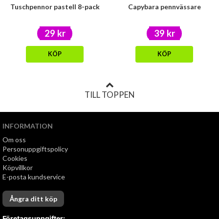
Tuschpennor pastell 8-pack
Capybara pennvässare
29 kr
39 kr
KÖP
KÖP
TILL TOPPEN
INFORMATION
Om oss
Personuppgiftspolicy
Cookies
Köpvillkor
E-posta kundservice
Ångra ditt köp
Företagsuppgifter: