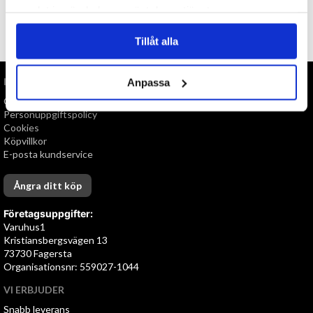
samlat in när du har använt deras tjänster.
TILL TOPPEN
Tillåt alla
INFORMATION
Anpassa
Om oss
Personuppgiftspolicy
Cookies
Köpvillkor
E-posta kundservice
Ångra ditt köp
Företagsuppgifter:
Varuhus1
Kristiansbergsvägen 13
73730 Fagersta
Organisationsnr: 559027-1044
VI ERBJUDER
Snabb leverans