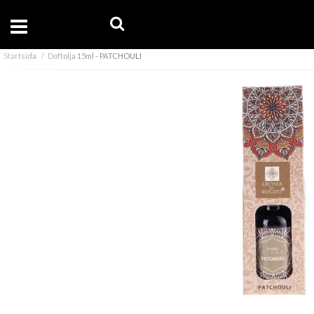
Startsida
Doftolja 15ml - PATCHOULI