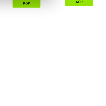
KÖP
KÖP