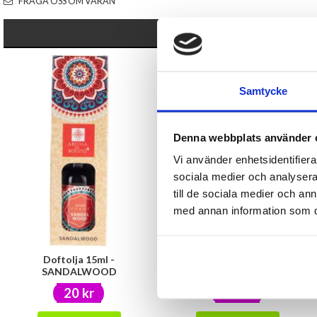
FRÅGA OSS OM VARAN
Samtycke
Denna webbplats använder 
Vi använder enhetsidentifierar
sociala medier och analysera 
till de sociala medier och a
med annan information som du 
Doftolja 15ml -
Doftolja 15ml - VANILLA
SANDALWOOD
20 kr
20 kr