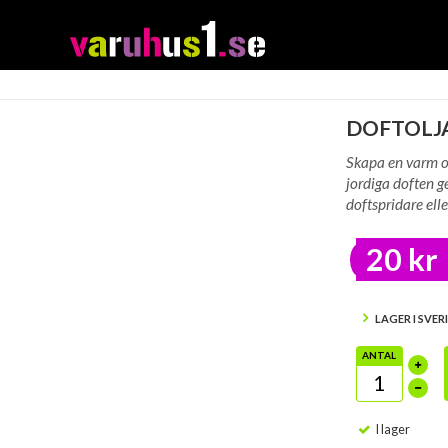
DOFTOLJA
Skapa en varm o
jordiga doften g
doftspridare elle
20 kr
LAGER I SVER
ANTAL
I lager