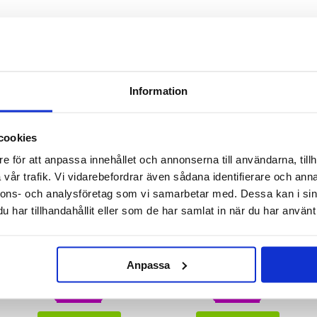
ANDRA KÖPTE OCKSÅ
Information
cookies
e för att anpassa innehållet och annonserna till användarna, tillh
vår trafik. Vi vidarebefordrar även sådana identifierare och anna
nnons- och analysföretag som vi samarbetar med. Dessa kan i sin
har tillhandahållit eller som de har samlat in när du har använt 
Plåster med arga ord 24-pack
Doft till bilen -Jul
Anpassa
29 kr
39 kr