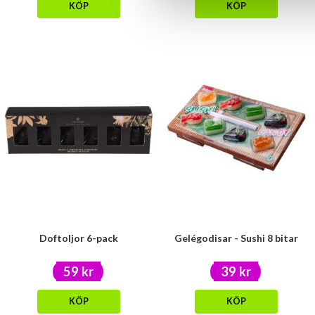
KÖP
KÖP
Doftoljor 6-pack
Gelégodisar - Sushi 8 bitar
59 kr
39 kr
KÖP
KÖP