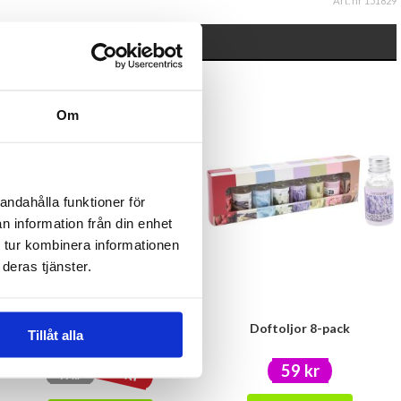
Art. nr 151829
- 29%
Om
andahålla funktioner för
n information från din enhet
 tur kombinera informationen
deras tjänster.
Doft diffuser -Colorado Chill
Doftoljor 8-pack
Tillåt alla
69.90 kr
59 kr
99 kr