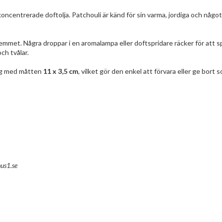
oncentrerade doftolja. Patchouli är känd för sin varma, jordiga och någ
 hemmet. Några droppar i en aromalampa eller doftspridare räcker för att 
och tvålar.
ing med måtten
11 x 3,5 cm
, vilket gör den enkel att förvara eller ge bort 
us1.se