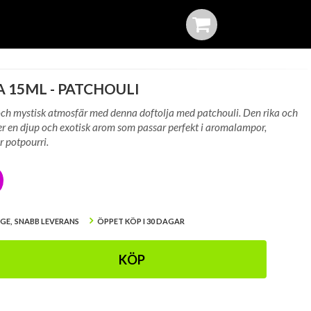
 15ML - PATCHOULI
ch mystisk atmosfär med denna doftolja med patchouli. Den rika och
er en djup och exotisk arom som passar perfekt i aromalampor,
r potpourri.
IGE, SNABB LEVERANS
ÖPPET KÖP I 30 DAGAR
KÖP