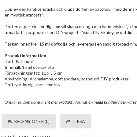
Upplev den karakteristiska och djupa doften av patchouli med denna k
en mystisk atmosfär.
Doften är perfekt för dig som vill skapa en lugn och harmonisk miljö i
utmärkt till potpourri eller i DIY-projekt såsom tillverkning av doftljus 
Flaskan innehåller
15 ml doftolja
och levereras i en smidig förpackn
Produktinformation
Doft: Patchouli
Innehåll: 15 ml eterisk olja
Förpackningsmått: 11 x 3,5 cm
Användning: Aromalampa, doftspridare, potpourri, DIY-produkter
Dofttyp: Jordig, varm, exotisk
Önskar du som konsument mer produktinformation maila
kundservice@varuh
RECENSIONER (0)
TIPSA