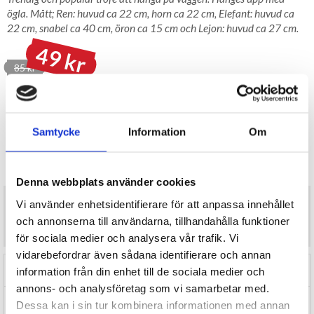
ögla. Mått; Ren: huvud ca 22 cm, horn ca 22 cm, Elefant: huvud ca
22 cm, snabel ca 40 cm, öron ca 15 cm och Lejon: huvud ca 27 cm.
49 kr
85 kr
LAGER I SVERIGE, SNABB LEVERANS
ÖPPET KÖP I 30 DAGAR
BEVAKA
Samtycke
Information
Om
Tillfälligt Slut
Preliminärt åter i lager: Okänt
Denna webbplats använder cookies
Trendig och populär trofé att hänga på väggen. Hänges upp med
Vi använder enhetsidentifierare för att anpassa innehållet
ögla. Mått; Ren: huvud ca 22 cm, horn ca 22 cm, Elefant: huvud ca
och annonserna till användarna, tillhandahålla funktioner
22 cm, snabel ca 40 cm, öron ca 15 cm och Lejon: huvud ca 27 cm.
för sociala medier och analysera vår trafik. Vi
vidarebefordrar även sådana identifierare och annan
RECENSIONER (0)
information från din enhet till de sociala medier och
annons- och analysföretag som vi samarbetar med.
TIPSA
Dessa kan i sin tur kombinera informationen med annan