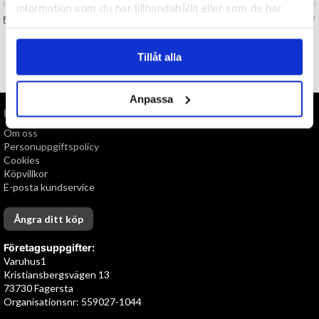
information som du har tillhandahållit eller som de har
FRÅGA OSS OM VARAN
Art. nr 133087
samlat in när du har använt deras tjänster.
Tillåt alla
TILL TOPPEN
Anpassa
INFORMATION
Om oss
Personuppgiftspolicy
Cookies
Köpvillkor
E-posta kundservice
Ångra ditt köp
Företagsuppgifter:
Varuhus1
Kristiansbergsvägen 13
73730 Fagersta
Organisationsnr: 559027-1044