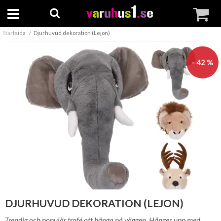
Startsida
Djurhuvud dekoration (Lejon)
- 42 %
DJURHUVUD DEKORATION (LEJON)
Trendig och populär trofé att hänga på väggen. Hänges upp med