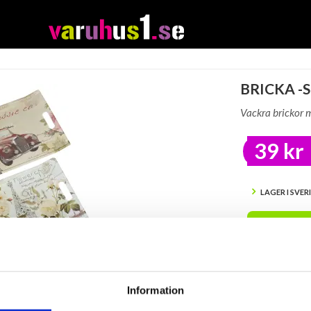
BRICKA -
Vackra brickor 
39 kr
LAGER I SVER
BEVAK
Tillfälligt Slut
Preliminärt åt
Information