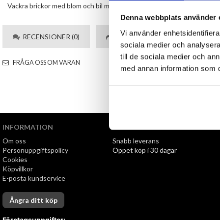
Vackra brickor med blom och bil motiv. Ca 38,5x27,5x3cm. OBS glöm ej 
Denna webbplats använder 
Vi använder enhetsidentifierar
RECENSIONER (0)
TIPSA
sociala medier och analysera 
till de sociala medier och a
FRÅGA OSS OM VARAN
med annan information som du 
INFORMATION
VI ERBJUDER
Om oss
Snabb leverans
Personuppgiftspolicy
Öppet köp i 30 dagar
Cookies
Köpvillkor
E-posta kundservice
Ångra ditt köp
Företagsuppgifter: