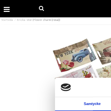
Startsida
Bricka -stor (Flower charm (rosa))
Samtycke