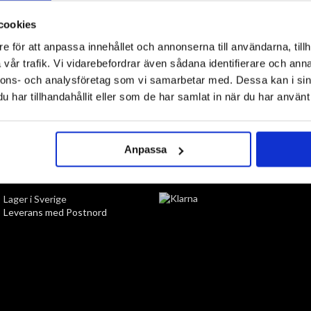
välja motiv.
cookies
e för att anpassa innehållet och annonserna till användarna, tillh
vår trafik. Vi vidarebefordrar även sådana identifierare och anna
nnons- och analysföretag som vi samarbetar med. Dessa kan i sin
har tillhandahållit eller som de har samlat in när du har använt 
TILL TOPPEN
Anpassa
LEVERANS
BETALNING
Lager i Sverige
Leverans med Postnord