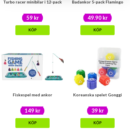
Turbo racer minibilar i 12-pack
Badankor 5-pack Flamingo
59 kr
49.90 kr
KÖP
KÖP
Fiskespel med ankor
Koreanska spelet Gonggi
149 kr
39 kr
KÖP
KÖP