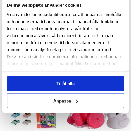
Denna webbplats använder cookies
Vi använder enhetsidentifierare för att anpassa innehållet
och annonserna till användarna, tillhandahålla funktioner
för sociala medier och analysera vår trafik. Vi
vidarebefordrar även sådana identifierare och annan
Pläd med djungelmotiv - Grön
Barnpool 152 cm
information från din enhet till de sociala medier och
annons- och analysföretag som vi samarbetar med.
99 kr
129 kr
Dessa kan i sin tur kombinera informationen med annan
information som du har tillhandahållit eller som de har
KÖP
KÖP
samlat in när du har använt deras tjänster.
Tillåt alla
Anpassa