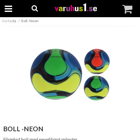
Startsida
Boll -Neon
BOLL -NEON
Färgglad boll med neonfärgat mönster.