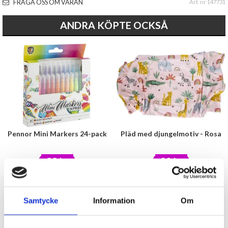
FRÅGA OSS OM VARAN
Art. nr 147731
ANDRA KÖPTE OCKSÅ
Pennor Mini Markers 24-pack
Pläd med djungelmotiv - Rosa
29 kr
99 kr
KÖP
KÖP
Samtycke
Information
Om