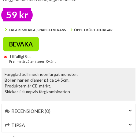
59 kr
LAGER I SVERIGE, SNABB LEVERANS
ÖPPET KÖP I 30 DAGAR
BEVAKA
Tillfälligt Slut
Preliminärt åter i lager: Okänt
Färgglad boll med neonfärgat mönster.
Bollen har en diamer på ca 14,5cm.
Produktern är CE-märkt.
Skickas i slumpvis färgkombination.
RECENSIONER (0)
TIPSA