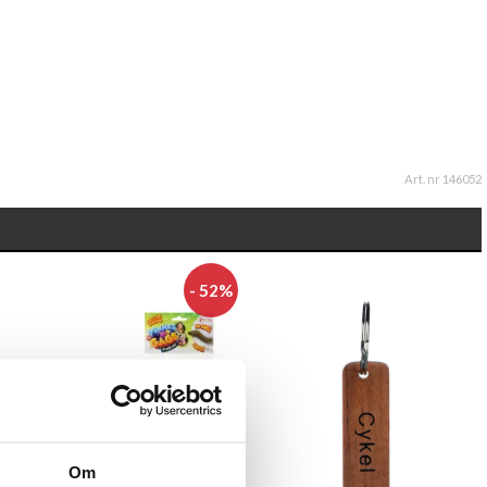
Art. nr 146052
- 52%
Om