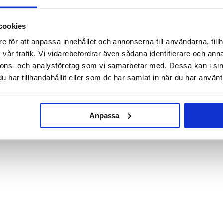
cookies
Doft till bilen -Snus
Duschtvål - Bates Motel
e för att anpassa innehållet och annonserna till användarna, tillh
vår trafik. Vi vidarebefordrar även sådana identifierare och anna
29 kr
15 kr
nnons- och analysföretag som vi samarbetar med. Dessa kan i sin
39 kr
39 kr
har tillhandahållit eller som de har samlat in när du har använt 
KÖP
KÖP
Anpassa