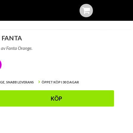
- FANTA
t av Fanta Orange.
IGE, SNABB LEVERANS
ÖPPET KÖP I 30 DAGAR
KÖP