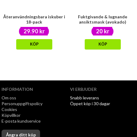
Återanvändningsbara iskuber i
Fuktgivande & lugnande
18-pack
ansiktsmask (avokado)
29.90 kr
20 kr
KÖP
KÖP
INFORMATION
VI ERBJUDER
Om oss
Snabb leverans
Personuppgiftspolicy
Öppet köp i 30 dagar
Cookies
Köpvillkor
E-posta kundservice
Ångra ditt köp