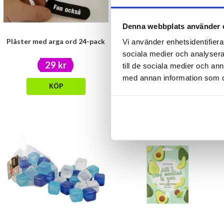
Denna webbplats använder 
Plåster med arga ord 24-pack
Disktrasa Midsommar
Vi använder enhetsidentifierar
sociala medier och analysera 
29 kr
29 kr
till de sociala medier och a
med annan information som du 
KÖP
KÖP