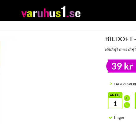
BILDOFT 
Bildoft med dof
39 kr
LAGER I SVER
ANTAL
I lager