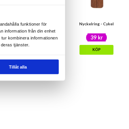
Skämt- Poo
Nyckelring - Cykel
andahålla funktioner för
n information från din enhet
19 kr
39 kr
 tur kombinera informationen
39.90 kr
deras tjänster.
KÖP
KÖP
Tillåt alla